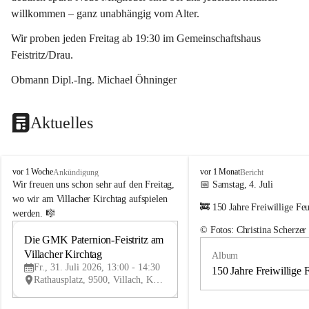
willkommen – ganz unabhängig vom Alter.
Wir proben jeden Freitag ab 19:30 im Gemeinschaftshaus 
Feistritz/Drau.
Obmann Dipl.-Ing. Michael Öhninger
Aktuelles
G
G
vor 1 Woche
vor 1 Monat
Ankündigung
Bericht
e
e
Wir freuen uns schon sehr auf den Freitag, 
📅 Samstag, 4. Juli
m
m
wo wir am Villacher Kirchtag aufspielen 
🚒 150 Jahre Freiwillige Fe
e
e
werden. 🎼
i
i
© Fotos: Christina Scherzer
n
n
Die GMK Paternion-Feistritz am 
31
d
d
Villacher Kirchtag
Album
JUL
e
e
Fr., 31. Juli 2026, 13:00 - 14:30
m
m
150 Jahre Freiwillige 
Rathausplatz, 9500, Villach, Kärnten, AUT
u
u
s
s