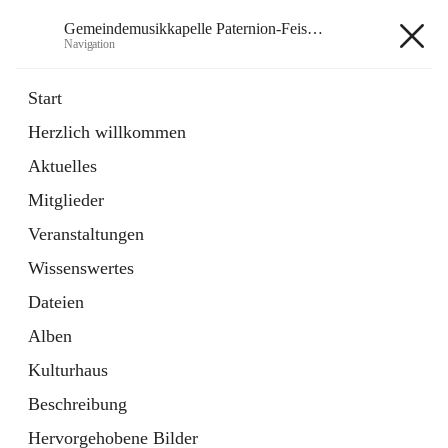
Gemeindemusikkapelle Paternion-Feistritz
Navigation
Gemeindemusikkapelle
Start
Paternion-Feistritz
Herzlich willkommen
Aktuelles
öffnet
Instagram
Mitglieder
in
Externe Webseite
neuem
Veranstaltungen
Tab
öffnet
Youtube
Wissenswertes
in
Externe Webseite
neuem
Dateien
Tab
Alben
Kulturhaus
Beschreibung
Hauptadresse
Hervorgehobene Bilder