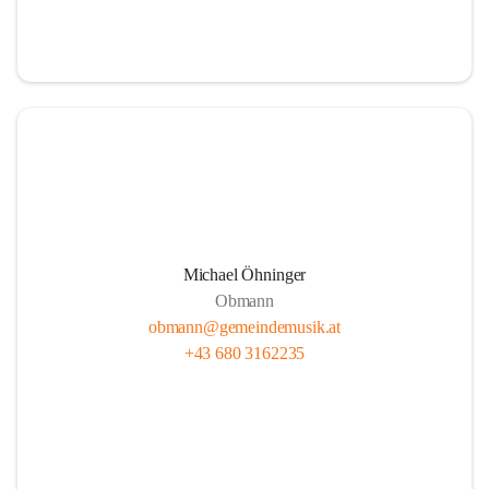
i
i
t
t
z
z
Michael Öhninger
Obmann
obmann@gemeindemusik.at
+43 680 3162235