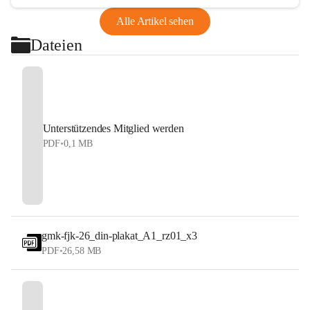
Alle Artikel sehen
Dateien
Unterstützendes Mitglied werden
PDF
•
0,1 MB
gmk-fjk-26_din-plakat_A1_rz01_x3
PDF
•
26,58 MB