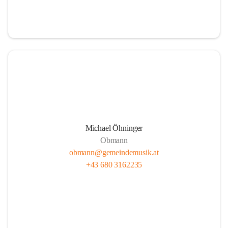
i
i
t
t
z
z
Michael Öhninger
Obmann
obmann@gemeindemusik.at
+43 680 3162235