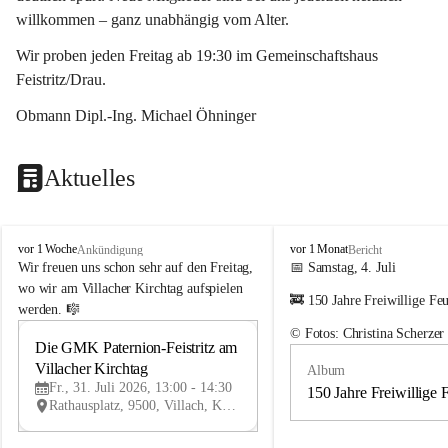
willkommen – ganz unabhängig vom Alter.
Wir proben jeden Freitag ab 19:30 im Gemeinschaftshaus 
Feistritz/Drau.
Obmann Dipl.-Ing. Michael Öhninger
Aktuelles
G
G
vor 1 Woche
vor 1 Monat
Ankündigung
Bericht
e
e
Wir freuen uns schon sehr auf den Freitag, 
📅 Samstag, 4. Juli
m
m
wo wir am Villacher Kirchtag aufspielen 
🚒 150 Jahre Freiwillige Fe
e
e
werden. 🎼
i
i
© Fotos: Christina Scherzer
n
n
Die GMK Paternion-Feistritz am 
31
d
d
Villacher Kirchtag
Album
JUL
e
e
Fr., 31. Juli 2026, 13:00 - 14:30
m
m
150 Jahre Freiwillige 
Rathausplatz, 9500, Villach, Kärnten, AUT
u
u
s
s