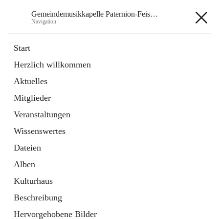
Gemeindemusikkapelle Paternion-Feistritz
Navigation
Gemeindemusikkapelle
Start
Paternion-Feistritz
Herzlich willkommen
Aktuelles
öffnet
Instagram
Mitglieder
in
Externe Webseite
neuem
Veranstaltungen
Tab
öffnet
Youtube
Wissenswertes
in
Externe Webseite
neuem
Dateien
Tab
Alben
Kulturhaus
Beschreibung
Hauptadresse
Hervorgehobene Bilder