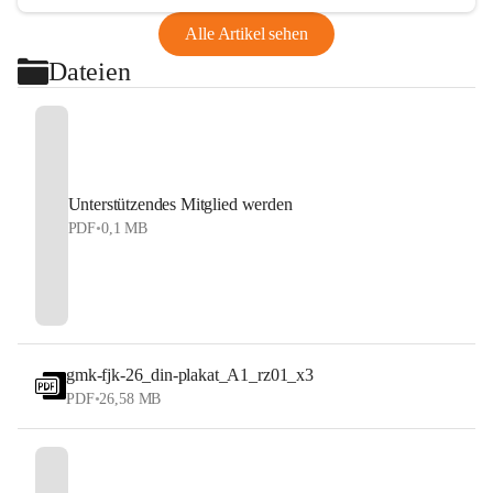
Alle Artikel sehen
Dateien
Unterstützendes Mitglied werden
PDF
•
0,1 MB
gmk-fjk-26_din-plakat_A1_rz01_x3
PDF
•
26,58 MB