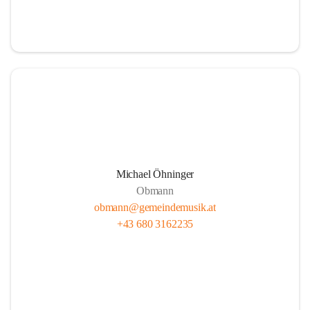
i
i
t
t
z
z
Michael Öhninger
Obmann
obmann@gemeindemusik.at
+43 680 3162235