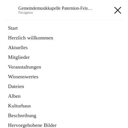
Gemeindemusikkapelle Paternion-Feistritz
Navigation
Gemeindemusikkapelle
Start
Paternion-Feistritz
Herzlich willkommen
Aktuelles
öffnet
Instagram
Mitglieder
in
Externe Webseite
neuem
Veranstaltungen
Tab
öffnet
Youtube
Wissenswertes
in
Externe Webseite
neuem
Dateien
Tab
Alben
Kulturhaus
Beschreibung
Hauptadresse
Hervorgehobene Bilder