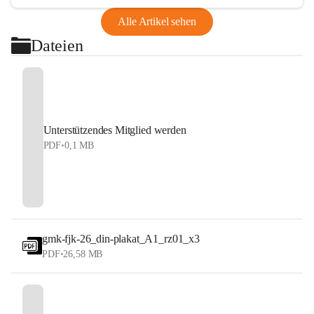
Alle Artikel sehen
Dateien
Unterstützendes Mitglied werden
PDF
•
0,1 MB
gmk-fjk-26_din-plakat_A1_rz01_x3
PDF
•
26,58 MB