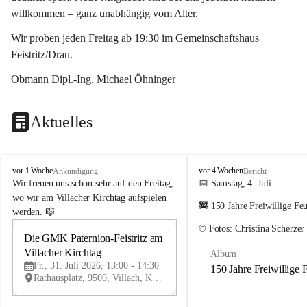
willkommen – ganz unabhängig vom Alter.
Wir proben jeden Freitag ab 19:30 im Gemeinschaftshaus 
Feistritz/Drau.
Obmann Dipl.-Ing. Michael Öhninger
Aktuelles
G
G
vor 1 Woche
vor 4 Wochen
Ankündigung
Bericht
e
e
Wir freuen uns schon sehr auf den Freitag, 
📅 Samstag, 4. Juli
m
m
wo wir am Villacher Kirchtag aufspielen 
🚒 150 Jahre Freiwillige Fe
e
e
werden. 🎼
i
i
© Fotos: Christina Scherzer
n
n
Die GMK Paternion-Feistritz am 
31
d
d
Villacher Kirchtag
Album
JUL
e
e
Fr., 31. Juli 2026, 13:00 - 14:30
m
m
150 Jahre Freiwillige 
Rathausplatz, 9500, Villach, Kärnten, AUT
u
u
s
s