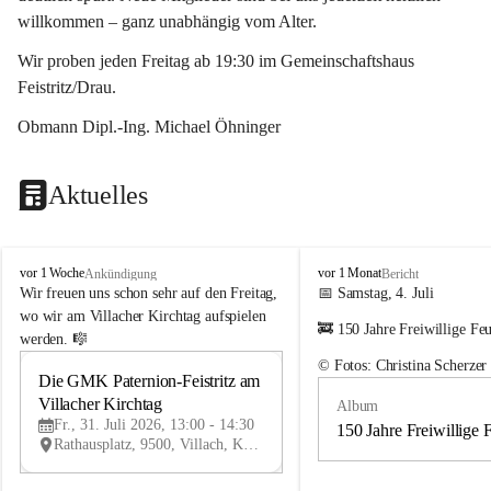
willkommen – ganz unabhängig vom Alter.
Wir proben jeden Freitag ab 19:30 im Gemeinschaftshaus 
Feistritz/Drau.
Obmann Dipl.-Ing. Michael Öhninger
Aktuelles
G
G
vor 1 Woche
vor 1 Monat
Ankündigung
Bericht
e
e
Wir freuen uns schon sehr auf den Freitag, 
📅 Samstag, 4. Juli
m
m
wo wir am Villacher Kirchtag aufspielen 
🚒 150 Jahre Freiwillige Fe
e
e
werden. 🎼
i
i
© Fotos: Christina Scherzer
n
n
Die GMK Paternion-Feistritz am 
31
d
d
Villacher Kirchtag
Album
JUL
e
e
Fr., 31. Juli 2026, 13:00 - 14:30
m
m
150 Jahre Freiwillige 
Rathausplatz, 9500, Villach, Kärnten, AUT
u
u
s
s