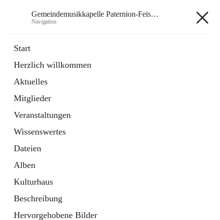
Gemeindemusikkapelle Paternion-Feistritz
Navigation
Gemeindemusikkapelle
Start
Paternion-Feistritz
Herzlich willkommen
Aktuelles
öffnet
Instagram
Mitglieder
in
Externe Webseite
neuem
Veranstaltungen
Tab
öffnet
Youtube
Wissenswertes
in
Externe Webseite
neuem
Dateien
Tab
Alben
Kulturhaus
Beschreibung
Hauptadresse
Hervorgehobene Bilder