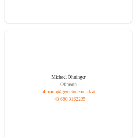
i
i
t
t
z
z
Michael Öhninger
Obmann
obmann@gemeindemusik.at
+43 680 3162235