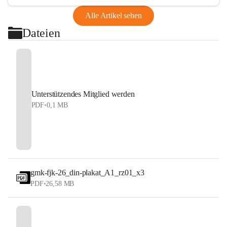
Alle Artikel sehen
Dateien
Unterstützendes Mitglied werden
PDF
•
0,1 MB
gmk-fjk-26_din-plakat_A1_rz01_x3
PDF
•
26,58 MB