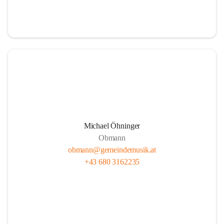
i
i
t
t
z
z
Michael Öhninger
Obmann
obmann@gemeindemusik.at
+43 680 3162235