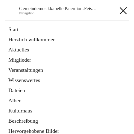
Gemeindemusikkapelle Paternion-Feistritz
Navigation
Gemeindemusikkapelle
Start
Paternion-Feistritz
Herzlich willkommen
Aktuelles
öffnet
Instagram
Mitglieder
in
Externe Webseite
neuem
Veranstaltungen
Tab
öffnet
Youtube
Wissenswertes
in
Externe Webseite
neuem
Dateien
Tab
Alben
Kulturhaus
Beschreibung
Hauptadresse
Hervorgehobene Bilder