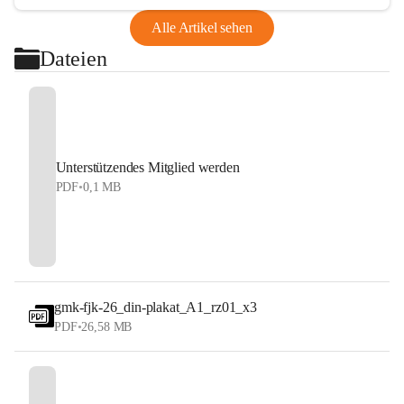
Alle Artikel sehen
Dateien
Unterstützendes Mitglied werden
PDF
•
0,1 MB
gmk-fjk-26_din-plakat_A1_rz01_x3
PDF
•
26,58 MB