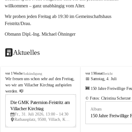
willkommen – ganz unabhängig vom Alter.
Wir proben jeden Freitag ab 19:30 im Gemeinschaftshaus 
Feistritz/Drau.
Obmann Dipl.-Ing. Michael Öhninger
Aktuelles
G
G
vor 1 Woche
vor 1 Monat
Ankündigung
Bericht
e
e
Wir freuen uns schon sehr auf den Freitag, 
📅 Samstag, 4. Juli
m
m
wo wir am Villacher Kirchtag aufspielen 
🚒 150 Jahre Freiwillige Fe
e
e
werden. 🎼
i
i
© Fotos: Christina Scherzer
n
n
Die GMK Paternion-Feistritz am 
31
d
d
Villacher Kirchtag
Album
JUL
e
e
Fr., 31. Juli 2026, 13:00 - 14:30
m
m
150 Jahre Freiwillige 
Rathausplatz, 9500, Villach, Kärnten, AUT
u
u
s
s