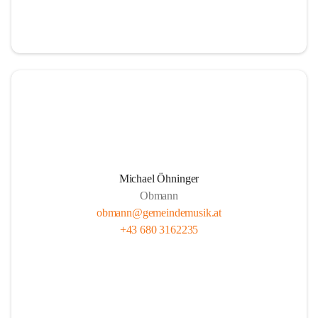
i
i
t
t
z
z
Michael Öhninger
Obmann
obmann@gemeindemusik.at
+43 680 3162235