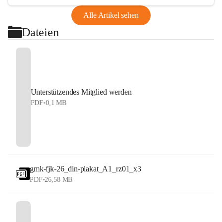
Alle Artikel sehen
Dateien
Unterstützendes Mitglied werden
PDF
•
0,1 MB
gmk-fjk-26_din-plakat_A1_rz01_x3
PDF
•
26,58 MB