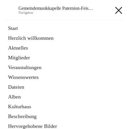
Gemeindemusikkapelle Paternion-Feistritz
Navigation
Gemeindemusikkapelle
Start
Paternion-Feistritz
Herzlich willkommen
Aktuelles
öffnet
Instagram
Mitglieder
in
Externe Webseite
neuem
Veranstaltungen
Tab
öffnet
Youtube
Wissenswertes
in
Externe Webseite
neuem
Dateien
Tab
Alben
Kulturhaus
Beschreibung
Hauptadresse
Hervorgehobene Bilder