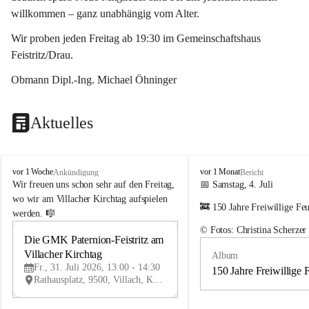
willkommen – ganz unabhängig vom Alter.
Wir proben jeden Freitag ab 19:30 im Gemeinschaftshaus 
Feistritz/Drau.
Obmann Dipl.-Ing. Michael Öhninger
Aktuelles
G
G
vor 1 Woche
vor 1 Monat
Ankündigung
Bericht
e
e
Wir freuen uns schon sehr auf den Freitag, 
📅 Samstag, 4. Juli
m
m
wo wir am Villacher Kirchtag aufspielen 
🚒 150 Jahre Freiwillige Fe
e
e
werden. 🎼
i
i
© Fotos: Christina Scherzer
n
n
Die GMK Paternion-Feistritz am 
31
d
d
Villacher Kirchtag
Album
JUL
e
e
Fr., 31. Juli 2026, 13:00 - 14:30
m
m
150 Jahre Freiwillige 
Rathausplatz, 9500, Villach, Kärnten, AUT
u
u
s
s