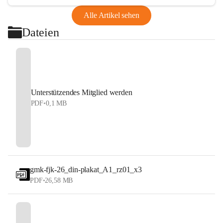
Alle Artikel sehen
Dateien
Unterstützendes Mitglied werden
PDF
•
0,1 MB
gmk-fjk-26_din-plakat_A1_rz01_x3
PDF
•
26,58 MB