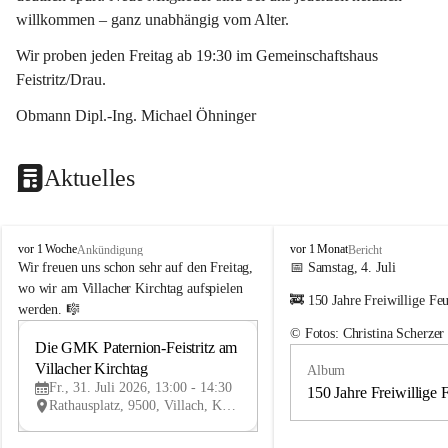
willkommen – ganz unabhängig vom Alter.
Wir proben jeden Freitag ab 19:30 im Gemeinschaftshaus 
Feistritz/Drau.
Obmann Dipl.-Ing. Michael Öhninger
Aktuelles
G
G
vor 1 Woche
vor 1 Monat
Ankündigung
Bericht
e
e
Wir freuen uns schon sehr auf den Freitag, 
📅 Samstag, 4. Juli
m
m
wo wir am Villacher Kirchtag aufspielen 
🚒 150 Jahre Freiwillige Fe
e
e
werden. 🎼
i
i
© Fotos: Christina Scherzer
n
n
Die GMK Paternion-Feistritz am 
31
d
d
Villacher Kirchtag
Album
JUL
e
e
Fr., 31. Juli 2026, 13:00 - 14:30
m
m
150 Jahre Freiwillige 
Rathausplatz, 9500, Villach, Kärnten, AUT
u
u
s
s