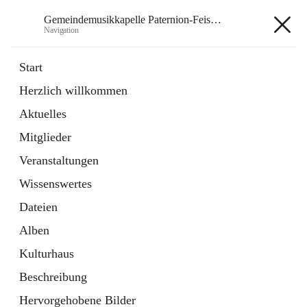
Gemeindemusikkapelle Paternion-Feistritz
Navigation
Gemeindemusikkapelle
Start
Paternion-Feistritz
Herzlich willkommen
Aktuelles
öffnet
Instagram
Mitglieder
in
Externe Webseite
neuem
Veranstaltungen
Tab
öffnet
Youtube
Wissenswertes
in
Externe Webseite
neuem
Dateien
Tab
Alben
Kulturhaus
Beschreibung
Hauptadresse
Hervorgehobene Bilder