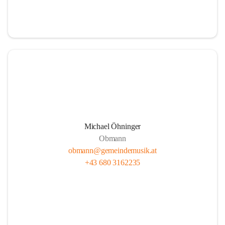
i
i
t
t
z
z
Michael Öhninger
Obmann
obmann@gemeindemusik.at
+43 680 3162235