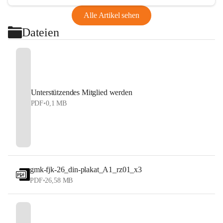
Alle Artikel sehen
Dateien
Unterstützendes Mitglied werden
PDF
•
0,1 MB
gmk-fjk-26_din-plakat_A1_rz01_x3
PDF
•
26,58 MB