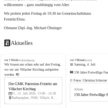
willkommen – ganz unabhängig vom Alter.
Wir proben jeden Freitag ab 19:30 im Gemeinschaftshaus 
Feistritz/Drau.
Obmann Dipl.-Ing. Michael Öhninger
Aktuelles
G
G
vor 1 Woche
vor 1 Monat
Ankündigung
Bericht
e
e
Wir freuen uns schon sehr auf den Freitag, 
📅 Samstag, 4. Juli
m
m
wo wir am Villacher Kirchtag aufspielen 
🚒 150 Jahre Freiwillige Fe
e
e
werden. 🎼
i
i
© Fotos: Christina Scherzer
n
n
Die GMK Paternion-Feistritz am 
31
d
d
Villacher Kirchtag
Album
JUL
e
e
Fr., 31. Juli 2026, 13:00 - 14:30
m
m
150 Jahre Freiwillige 
Rathausplatz, 9500, Villach, Kärnten, AUT
u
u
s
s