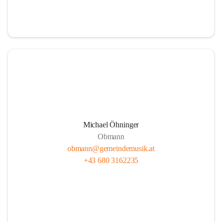
i
i
t
t
z
z
Michael Öhninger
Obmann
obmann@gemeindemusik.at
+43 680 3162235