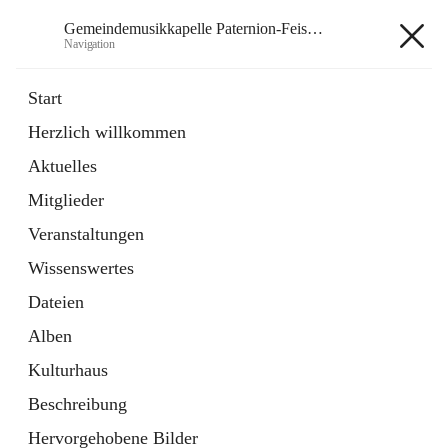
Gemeindemusikkapelle Paternion-Feistritz
Navigation
Gemeindemusikkapelle
Start
Paternion-Feistritz
Herzlich willkommen
Aktuelles
öffnet
Instagram
Mitglieder
in
Externe Webseite
neuem
Veranstaltungen
Tab
öffnet
Youtube
Wissenswertes
in
Externe Webseite
neuem
Dateien
Tab
Alben
Kulturhaus
Beschreibung
Hauptadresse
Hervorgehobene Bilder