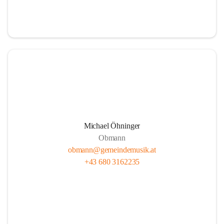
i
i
t
t
z
z
Michael Öhninger
Obmann
obmann@gemeindemusik.at
+43 680 3162235