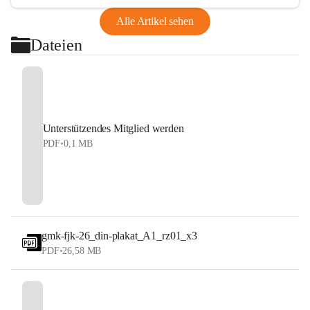
Alle Artikel sehen
Dateien
Unterstützendes Mitglied werden
PDF
•
0,1 MB
gmk-fjk-26_din-plakat_A1_rz01_x3
PDF
•
26,58 MB