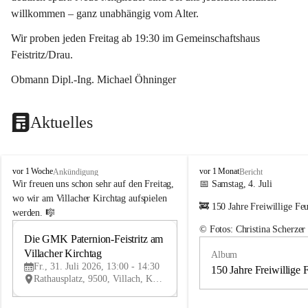
willkommen – ganz unabhängig vom Alter.
Wir proben jeden Freitag ab 19:30 im Gemeinschaftshaus 
Feistritz/Drau.
Obmann Dipl.-Ing. Michael Öhninger
Aktuelles
G
G
vor 1 Woche
vor 1 Monat
Ankündigung
Bericht
e
e
Wir freuen uns schon sehr auf den Freitag, 
📅 Samstag, 4. Juli
m
m
wo wir am Villacher Kirchtag aufspielen 
🚒 150 Jahre Freiwillige Fe
e
e
werden. 🎼
i
i
© Fotos: Christina Scherzer
n
n
Die GMK Paternion-Feistritz am 
31
d
d
Villacher Kirchtag
Album
JUL
e
e
Fr., 31. Juli 2026, 13:00 - 14:30
m
m
150 Jahre Freiwillige 
Rathausplatz, 9500, Villach, Kärnten, AUT
u
u
s
s