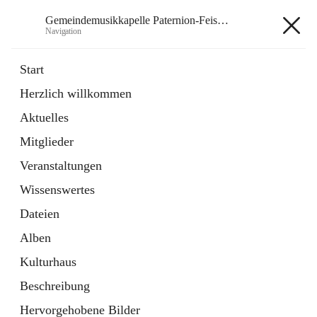
Gemeindemusikkapelle Paternion-Feistritz
Navigation
Gemeindemusikkapelle
Start
Paternion-Feistritz
Herzlich willkommen
Aktuelles
öffnet
Instagram
Mitglieder
in
Externe Webseite
neuem
Veranstaltungen
Tab
öffnet
Youtube
Wissenswertes
in
Externe Webseite
neuem
Dateien
Tab
Alben
Kulturhaus
Beschreibung
Hauptadresse
Hervorgehobene Bilder