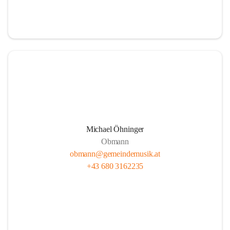
i
i
t
t
z
z
Michael Öhninger
Obmann
obmann@gemeindemusik.at
+43 680 3162235