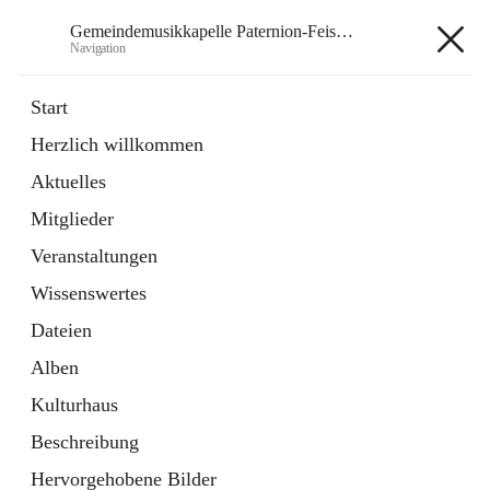
Gemeindemusikkapelle Paternion-Feistritz
Navigation
Gemeindemusikkapelle
Start
Paternion-Feistritz
Herzlich willkommen
Aktuelles
öffnet
Instagram
Mitglieder
in
Externe Webseite
neuem
Veranstaltungen
Tab
öffnet
Youtube
Wissenswertes
in
Externe Webseite
neuem
Dateien
Tab
Alben
Kulturhaus
Beschreibung
Hauptadresse
Hervorgehobene Bilder