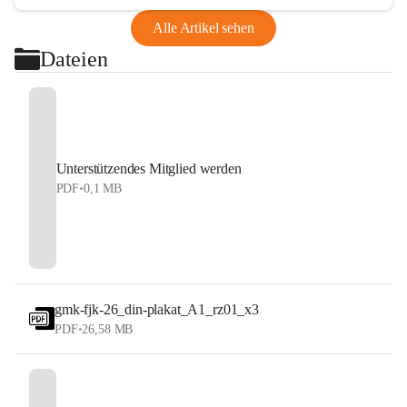
Alle Artikel sehen
Dateien
Unterstützendes Mitglied werden
PDF
•
0,1 MB
gmk-fjk-26_din-plakat_A1_rz01_x3
PDF
•
26,58 MB