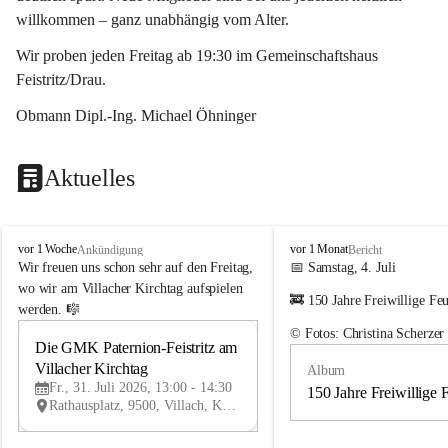
willkommen – ganz unabhängig vom Alter.
Wir proben jeden Freitag ab 19:30 im Gemeinschaftshaus 
Feistritz/Drau.
Obmann Dipl.-Ing. Michael Öhninger
Aktuelles
G
G
vor 1 Woche
vor 1 Monat
Ankündigung
Bericht
e
e
Wir freuen uns schon sehr auf den Freitag, 
📅 Samstag, 4. Juli
m
m
wo wir am Villacher Kirchtag aufspielen 
🚒 150 Jahre Freiwillige Fe
e
e
werden. 🎼
i
i
© Fotos: Christina Scherzer
n
n
Die GMK Paternion-Feistritz am 
31
d
d
Villacher Kirchtag
Album
JUL
e
e
Fr., 31. Juli 2026, 13:00 - 14:30
m
m
150 Jahre Freiwillige 
Rathausplatz, 9500, Villach, Kärnten, AUT
u
u
s
s