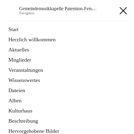
Gemeindemusikkapelle Paternion-Feistritz
Navigation
Gemeindemusikkapelle
Start
Paternion-Feistritz
Herzlich willkommen
Aktuelles
öffnet
Instagram
Mitglieder
in
Externe Webseite
neuem
Veranstaltungen
Tab
öffnet
Youtube
Wissenswertes
in
Externe Webseite
neuem
Dateien
Tab
Alben
Kulturhaus
Beschreibung
Hauptadresse
Hervorgehobene Bilder