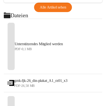
Alle Artikel sehen
Dateien
Unterstützendes Mitglied werden
PDF
•
0,1 MB
gmk-fjk-26_din-plakat_A1_rz01_x3
PDF
•
26,58 MB