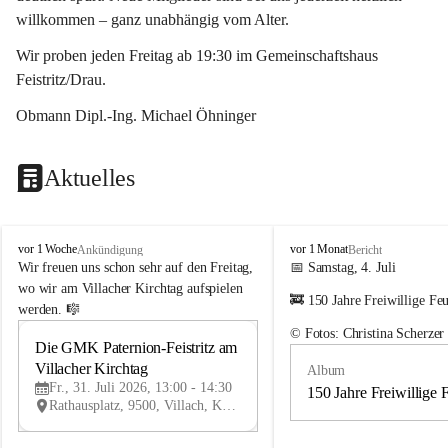
willkommen – ganz unabhängig vom Alter.
Wir proben jeden Freitag ab 19:30 im Gemeinschaftshaus 
Feistritz/Drau.
Obmann Dipl.-Ing. Michael Öhninger
Aktuelles
G
G
vor 1 Woche
vor 1 Monat
Ankündigung
Bericht
e
e
Wir freuen uns schon sehr auf den Freitag, 
📅 Samstag, 4. Juli
m
m
wo wir am Villacher Kirchtag aufspielen 
🚒 150 Jahre Freiwillige Fe
e
e
werden. 🎼
i
i
© Fotos: Christina Scherzer
n
n
Die GMK Paternion-Feistritz am 
31
d
d
Villacher Kirchtag
Album
JUL
e
e
Fr., 31. Juli 2026, 13:00 - 14:30
m
m
150 Jahre Freiwillige 
Rathausplatz, 9500, Villach, Kärnten, AUT
u
u
s
s