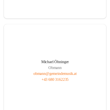
i
i
t
t
z
z
Michael Öhninger
Obmann
obmann@gemeindemusik.at
+43 680 3162235