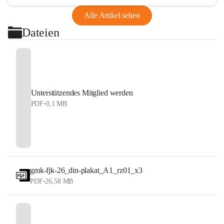
Alle Artikel sehen
Dateien
Unterstützendes Mitglied werden
PDF
•
0,1 MB
gmk-fjk-26_din-plakat_A1_rz01_x3
PDF
•
26,58 MB