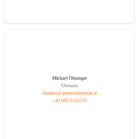
i
i
t
t
z
z
Michael Öhninger
Obmann
obmann@gemeindemusik.at
+43 680 3162235