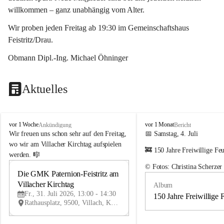
willkommen – ganz unabhängig vom Alter.
Wir proben jeden Freitag ab 19:30 im Gemeinschaftshaus 
Feistritz/Drau.
Obmann Dipl.-Ing. Michael Öhninger
Aktuelles
G
G
vor 1 Woche
vor 1 Monat
Ankündigung
Bericht
e
e
Wir freuen uns schon sehr auf den Freitag, 
📅 Samstag, 4. Juli
m
m
wo wir am Villacher Kirchtag aufspielen 
🚒 150 Jahre Freiwillige Fe
e
e
werden. 🎼
i
i
© Fotos: Christina Scherzer
n
n
Die GMK Paternion-Feistritz am 
31
d
d
Villacher Kirchtag
Album
JUL
e
e
Fr., 31. Juli 2026, 13:00 - 14:30
m
m
150 Jahre Freiwillige 
Rathausplatz, 9500, Villach, Kärnten, AUT
u
u
s
s