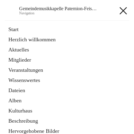
Gemeindemusikkapelle Paternion-Feistritz
Navigation
Gemeindemusikkapelle
Start
Paternion-Feistritz
Herzlich willkommen
Aktuelles
öffnet
Instagram
Mitglieder
in
Externe Webseite
neuem
Veranstaltungen
Tab
öffnet
Youtube
Wissenswertes
in
Externe Webseite
neuem
Dateien
Tab
Alben
Kulturhaus
Beschreibung
Hauptadresse
Hervorgehobene Bilder