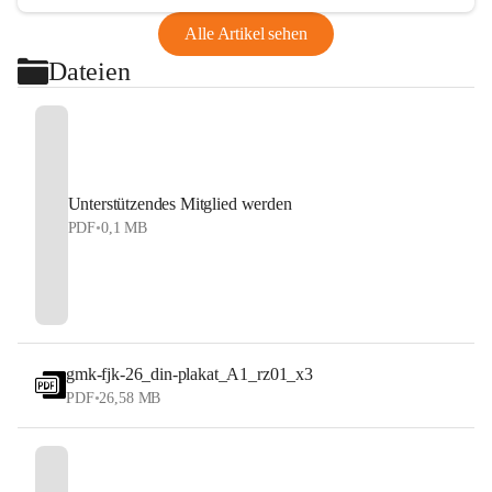
Alle Artikel sehen
Dateien
Unterstützendes Mitglied werden
PDF
•
0,1 MB
gmk-fjk-26_din-plakat_A1_rz01_x3
PDF
•
26,58 MB