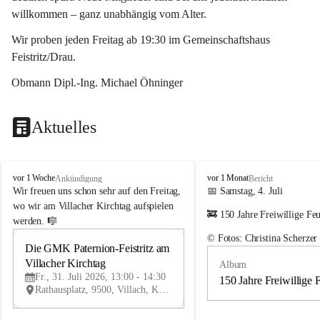
willkommen – ganz unabhängig vom Alter.
Wir proben jeden Freitag ab 19:30 im Gemeinschaftshaus 
Feistritz/Drau.
Obmann Dipl.-Ing. Michael Öhninger
Aktuelles
G
G
vor 1 Woche
vor 1 Monat
Ankündigung
Bericht
e
e
Wir freuen uns schon sehr auf den Freitag, 
📅 Samstag, 4. Juli
m
m
wo wir am Villacher Kirchtag aufspielen 
🚒 150 Jahre Freiwillige Fe
e
e
werden. 🎼
i
i
© Fotos: Christina Scherzer
n
n
Die GMK Paternion-Feistritz am 
31
d
d
Villacher Kirchtag
Album
JUL
e
e
Fr., 31. Juli 2026, 13:00 - 14:30
m
m
150 Jahre Freiwillige 
Rathausplatz, 9500, Villach, Kärnten, AUT
u
u
s
s