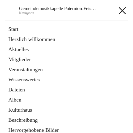
Gemeindemusikkapelle Paternion-Feistritz
Navigation
Gemeindemusikkapelle
Start
Paternion-Feistritz
Herzlich willkommen
Aktuelles
öffnet
Instagram
Mitglieder
in
Externe Webseite
neuem
Veranstaltungen
Tab
öffnet
Youtube
Wissenswertes
in
Externe Webseite
neuem
Dateien
Tab
Alben
Kulturhaus
Beschreibung
Hauptadresse
Hervorgehobene Bilder