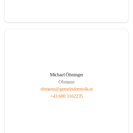
i
i
t
t
z
z
Michael Öhninger
Obmann
obmann@gemeindemusik.at
+43 680 3162235