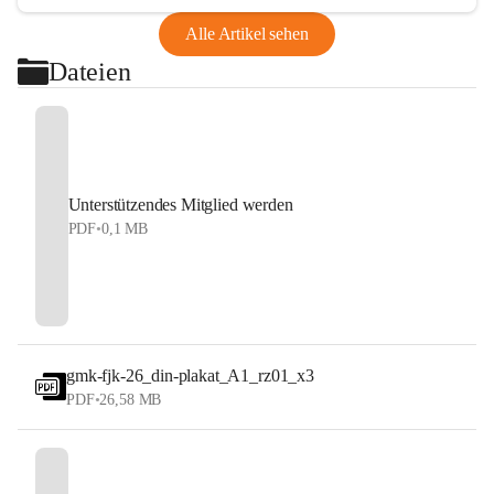
Alle Artikel sehen
Dateien
Unterstützendes Mitglied werden
PDF
•
0,1 MB
gmk-fjk-26_din-plakat_A1_rz01_x3
PDF
•
26,58 MB