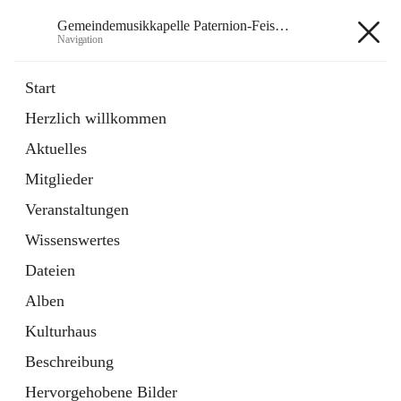
Gemeindemusikkapelle Paternion-Feistritz
Navigation
Gemeindemusikkapelle
Start
Paternion-Feistritz
Herzlich willkommen
Aktuelles
öffnet
Instagram
Mitglieder
in
Externe Webseite
neuem
Veranstaltungen
Tab
öffnet
Youtube
Wissenswertes
in
Externe Webseite
neuem
Dateien
Tab
Alben
Kulturhaus
Beschreibung
Hauptadresse
Hervorgehobene Bilder