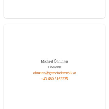
i
i
t
t
z
z
Michael Öhninger
Obmann
obmann@gemeindemusik.at
+43 680 3162235