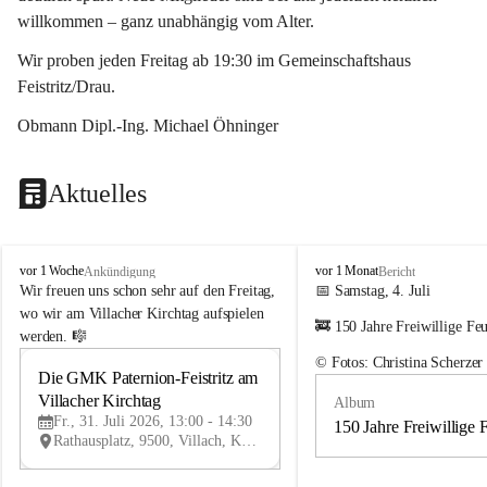
willkommen – ganz unabhängig vom Alter.
Wir proben jeden Freitag ab 19:30 im Gemeinschaftshaus 
Feistritz/Drau.
Obmann Dipl.-Ing. Michael Öhninger
Aktuelles
G
G
vor 1 Woche
vor 1 Monat
Ankündigung
Bericht
e
e
Wir freuen uns schon sehr auf den Freitag, 
📅 Samstag, 4. Juli
m
m
wo wir am Villacher Kirchtag aufspielen 
🚒 150 Jahre Freiwillige Fe
e
e
werden. 🎼
i
i
© Fotos: Christina Scherzer
n
n
Die GMK Paternion-Feistritz am 
31
d
d
Villacher Kirchtag
Album
JUL
e
e
Fr., 31. Juli 2026, 13:00 - 14:30
m
m
150 Jahre Freiwillige 
Rathausplatz, 9500, Villach, Kärnten, AUT
u
u
s
s