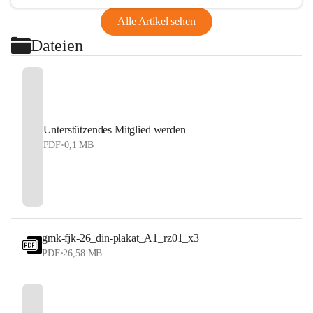
Alle Artikel sehen
Dateien
Unterstützendes Mitglied werden
PDF
•
0,1 MB
gmk-fjk-26_din-plakat_A1_rz01_x3
PDF
•
26,58 MB