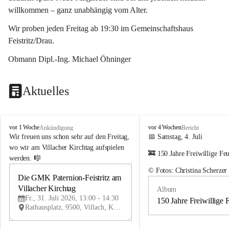
willkommen – ganz unabhängig vom Alter.
Wir proben jeden Freitag ab 19:30 im Gemeinschaftshaus 
Feistritz/Drau.
Obmann Dipl.-Ing. Michael Öhninger
Aktuelles
G
G
vor 1 Woche
vor 4 Wochen
Ankündigung
Bericht
e
e
Wir freuen uns schon sehr auf den Freitag, 
📅 Samstag, 4. Juli
m
m
wo wir am Villacher Kirchtag aufspielen 
🚒 150 Jahre Freiwillige Fe
e
e
werden. 🎼
i
i
© Fotos: Christina Scherzer
n
n
Die GMK Paternion-Feistritz am 
31
d
d
Villacher Kirchtag
Album
JUL
e
e
Fr., 31. Juli 2026, 13:00 - 14:30
m
m
150 Jahre Freiwillige 
Rathausplatz, 9500, Villach, Kärnten, AUT
u
u
s
s