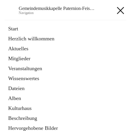
Gemeindemusikkapelle Paternion-Feistritz
Navigation
Gemeindemusikkapelle
Start
Paternion-Feistritz
Herzlich willkommen
Aktuelles
öffnet
Instagram
Mitglieder
in
Externe Webseite
neuem
Veranstaltungen
Tab
öffnet
Youtube
Wissenswertes
in
Externe Webseite
neuem
Dateien
Tab
Alben
Kulturhaus
Beschreibung
Hauptadresse
Hervorgehobene Bilder