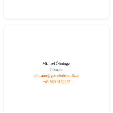
i
i
t
t
z
z
Michael Öhninger
Obmann
obmann@gemeindemusik.at
+43 680 3162235