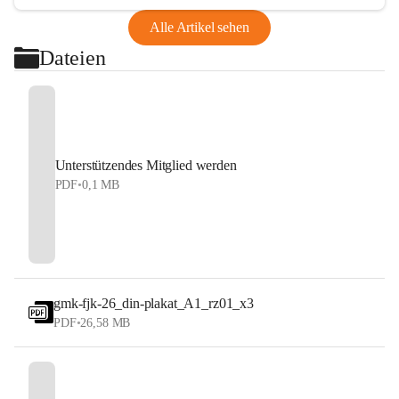
Alle Artikel sehen
Dateien
Unterstützendes Mitglied werden
PDF
•
0,1 MB
gmk-fjk-26_din-plakat_A1_rz01_x3
PDF
•
26,58 MB