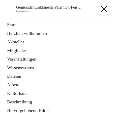
Gemeindemusikkapelle Paternion-Feistritz
Navigation
Gemeindemusikkapelle
Start
Paternion-Feistritz
Herzlich willkommen
Aktuelles
öffnet
Instagram
Mitglieder
in
Externe Webseite
neuem
Veranstaltungen
Tab
öffnet
Youtube
Wissenswertes
in
Externe Webseite
neuem
Dateien
Tab
Alben
Kulturhaus
Beschreibung
Hauptadresse
Hervorgehobene Bilder