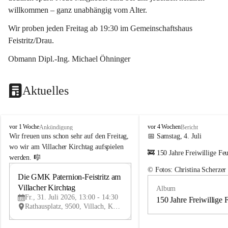
willkommen – ganz unabhängig vom Alter.
Wir proben jeden Freitag ab 19:30 im Gemeinschaftshaus 
Feistritz/Drau.
Obmann Dipl.-Ing. Michael Öhninger
Aktuelles
G
G
vor 1 Woche
vor 4 Wochen
Ankündigung
Bericht
e
e
Wir freuen uns schon sehr auf den Freitag, 
📅 Samstag, 4. Juli
m
m
wo wir am Villacher Kirchtag aufspielen 
🚒 150 Jahre Freiwillige Fe
e
e
werden. 🎼
i
i
© Fotos: Christina Scherzer
n
n
Die GMK Paternion-Feistritz am 
31
d
d
Villacher Kirchtag
Album
JUL
e
e
Fr., 31. Juli 2026, 13:00 - 14:30
m
m
150 Jahre Freiwillige 
Rathausplatz, 9500, Villach, Kärnten, AUT
u
u
s
s