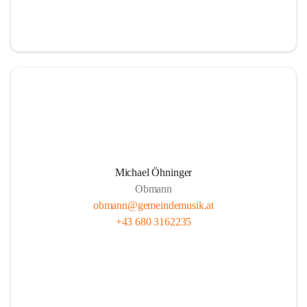
i
i
t
t
z
z
Michael Öhninger
Obmann
obmann@gemeindemusik.at
+43 680 3162235