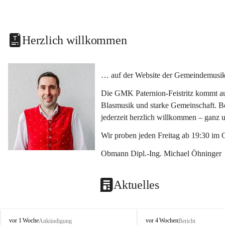
Herzlich willkommen
… auf der Website der Gemeindemusikka
Die GMK Paternion-Feistritz kommt aus
Blasmusik und starke Gemeinschaft. Bes
jederzeit herzlich willkommen – ganz 
Wir proben jeden Freitag ab 19:30 im 
Obmann Dipl.-Ing. Michael Öhninger
Aktuelles
G
G
vor 1 Woche
vor 4 Wochen
Ankündigung
Bericht