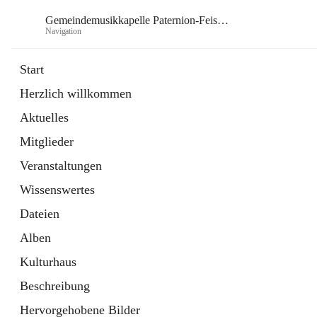
Gemeindemusikkapelle Paternion-Feistritz
Navigation
Gem
Start
Herzlich willkommen
öffnet
Instagram
Aktuelles
in
Externe Webseite
neuem
Mitglieder
Tab
öffnet
Youtube
in
Externe Webseite
Veranstaltungen
neuem
Tab
Wissenswertes
Dateien
Alben
Kulturhaus
Beschreibung
Hervorgehobene Bilder