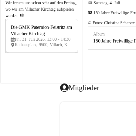
e
e
Wir freuen uns schon sehr auf den Freitag, 
📅 Samstag, 4. Juli
m
m
wo wir am Villacher Kirchtag aufspielen 
🚒 150 Jahre Freiwillige Fe
e
e
werden. 🎼
i
i
© Fotos: Christina Scherzer
n
n
Die GMK Paternion-Feistritz am 
31
d
d
Villacher Kirchtag
Album
JUL
e
e
Fr., 31. Juli 2026, 13:00 - 14:30
m
m
150 Jahre Freiwillige 
Rathausplatz, 9500, Villach, Kärnten, AUT
u
u
s
s
i
i
k
k
k
k
a
a
p
p
e
e
Mitglieder
l
l
l
l
e
e
P
P
a
a
t
t
e
e
r
r
n
n