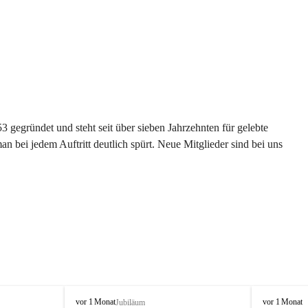
gegründet und steht seit über sieben Jahrzehnten für gelebte 
 bei jedem Auftritt deutlich spürt. Neue Mitglieder sind bei uns 
G
G
vor 1 Monat
vor 1 Monat
Jubiläum