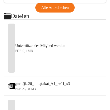
Alle Artikel sehen
Dateien
Unterstützendes Mitglied werden
PDF
•
0,1 MB
gmk-fjk-26_din-plakat_A1_rz01_x3
PDF
•
26,58 MB