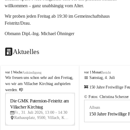
willkommen – ganz unabhängig vom Alter.
Wir proben jeden Freitag ab 19:30 im Gemeinschaftshaus 
Feistritz/Drau.
Obmann Dipl.-Ing. Michael Öhninger
Aktuelles
G
G
vor 1 Woche
vor 1 Monat
Ankündigung
Bericht
e
e
Wir freuen uns schon sehr auf den Freitag, 
📅 Samstag, 4. Juli
m
m
wo wir am Villacher Kirchtag aufspielen 
🚒 150 Jahre Freiwillige Fe
e
e
werden. 🎼
i
i
© Fotos: Christina Scherzer
n
n
Die GMK Paternion-Feistritz am 
31
d
d
Villacher Kirchtag
Album
JUL
e
e
Fr., 31. Juli 2026, 13:00 - 14:30
m
m
150 Jahre Freiwillige 
Rathausplatz, 9500, Villach, Kärnten, AUT
u
u
s
s