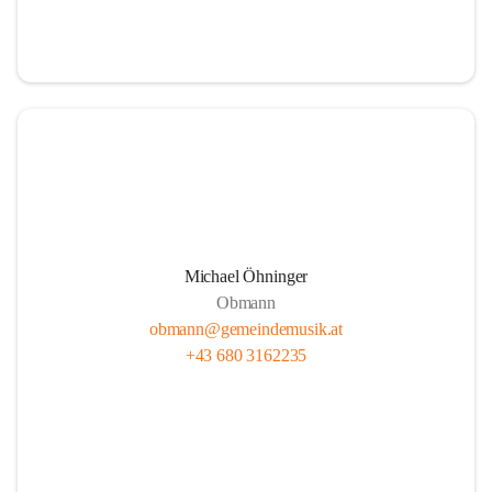
i
i
t
t
z
z
Michael Öhninger
Obmann
obmann@gemeindemusik.at
+43 680 3162235