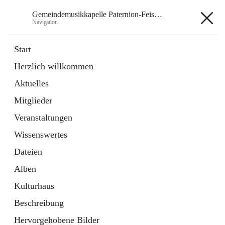
Gemeindemusikkapelle Paternion-Feistritz
Navigation
Gemeindemusikkapelle
Start
Paternion-Feistritz
Herzlich willkommen
Aktuelles
öffnet
Instagram
Mitglieder
in
Externe Webseite
neuem
Veranstaltungen
Tab
öffnet
Youtube
Wissenswertes
in
Externe Webseite
neuem
Dateien
Tab
Alben
Kulturhaus
Beschreibung
Hauptadresse
Hervorgehobene Bilder