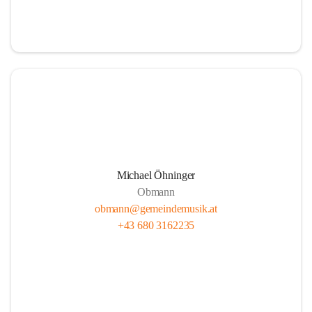
i
i
t
t
z
z
Michael Öhninger
Obmann
obmann@gemeindemusik.at
+43 680 3162235