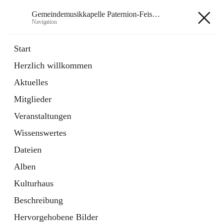
Gemeindemusikkapelle Paternion-Feistritz
Navigation
Gemeindemusikkapelle
Start
Paternion-Feistritz
Herzlich willkommen
Aktuelles
öffnet
Instagram
Mitglieder
in
Externe Webseite
neuem
Veranstaltungen
Tab
öffnet
Youtube
Wissenswertes
in
Externe Webseite
neuem
Dateien
Tab
Alben
Kulturhaus
Beschreibung
Hauptadresse
Hervorgehobene Bilder