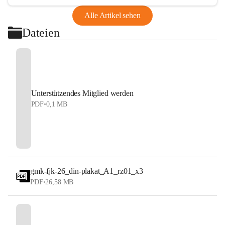
Alle Artikel sehen
Dateien
Unterstützendes Mitglied werden
PDF
•
0,1 MB
gmk-fjk-26_din-plakat_A1_rz01_x3
PDF
•
26,58 MB