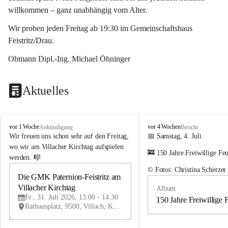
willkommen – ganz unabhängig vom Alter.
Wir proben jeden Freitag ab 19:30 im Gemeinschaftshaus 
Feistritz/Drau.
Obmann Dipl.-Ing. Michael Öhninger
Aktuelles
G
G
vor 1 Woche
vor 4 Wochen
Ankündigung
Bericht
e
e
Wir freuen uns schon sehr auf den Freitag, 
📅 Samstag, 4. Juli
m
m
wo wir am Villacher Kirchtag aufspielen 
🚒 150 Jahre Freiwillige Fe
e
e
werden. 🎼
i
i
© Fotos: Christina Scherzer
n
n
Die GMK Paternion-Feistritz am 
31
d
d
Villacher Kirchtag
Album
JUL
e
e
Fr., 31. Juli 2026, 13:00 - 14:30
m
m
150 Jahre Freiwillige 
Rathausplatz, 9500, Villach, Kärnten, AUT
u
u
s
s