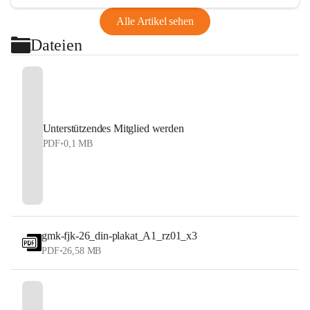
Alle Artikel sehen
Dateien
Unterstützendes Mitglied werden
PDF
•
0,1 MB
gmk-fjk-26_din-plakat_A1_rz01_x3
PDF
•
26,58 MB