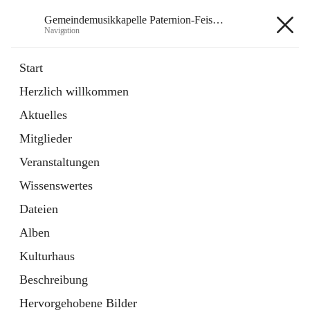
Gemeindemusikkapelle Paternion-Feistritz
Navigation
Gemeindemusikkapelle
Start
Paternion-Feistritz
Herzlich willkommen
Aktuelles
öffnet
Instagram
Mitglieder
in
Externe Webseite
neuem
Veranstaltungen
Tab
öffnet
Youtube
Wissenswertes
in
Externe Webseite
neuem
Dateien
Tab
Alben
Kulturhaus
Beschreibung
Hauptadresse
Hervorgehobene Bilder