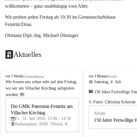
willkommen – ganz unabhängig vom Alter.
Wir proben jeden Freitag ab 19:30 im Gemeinschaftshaus 
Feistritz/Drau.
Obmann Dipl.-Ing. Michael Öhninger
Aktuelles
G
G
vor 1 Woche
vor 1 Monat
Ankündigung
Bericht
e
e
Wir freuen uns schon sehr auf den Freitag, 
📅 Samstag, 4. Juli
m
m
wo wir am Villacher Kirchtag aufspielen 
🚒 150 Jahre Freiwillige Fe
e
e
werden. 🎼
i
i
© Fotos: Christina Scherzer
n
n
Die GMK Paternion-Feistritz am 
31
d
d
Villacher Kirchtag
Album
JUL
e
e
Fr., 31. Juli 2026, 13:00 - 14:30
m
m
150 Jahre Freiwillige 
Rathausplatz, 9500, Villach, Kärnten, AUT
u
u
s
s