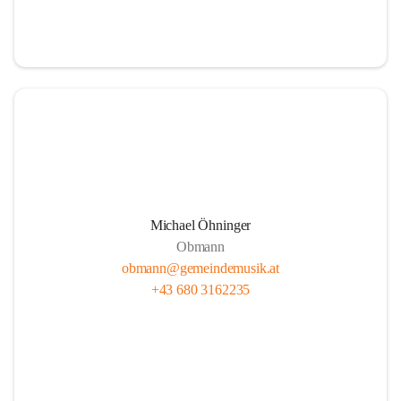
i
i
t
t
z
z
Michael Öhninger
Obmann
obmann@gemeindemusik.at
+43 680 3162235