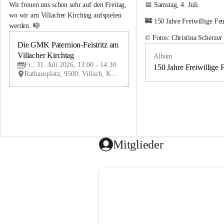
e
e
Wir freuen uns schon sehr auf den Freitag, 
📅 Samstag, 4. Juli
m
m
wo wir am Villacher Kirchtag aufspielen 
🚒 150 Jahre Freiwillige Fe
e
e
werden. 🎼
i
i
© Fotos: Christina Scherzer
n
n
Die GMK Paternion-Feistritz am 
31
d
d
Villacher Kirchtag
Album
JUL
e
e
Fr., 31. Juli 2026, 13:00 - 14:30
m
m
150 Jahre Freiwillige 
Rathausplatz, 9500, Villach, Kärnten, AUT
u
u
s
s
i
i
k
k
k
k
a
a
p
p
e
e
Mitglieder
l
l
l
l
e
e
P
P
a
a
t
t
e
e
r
r
n
n