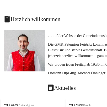
Herzlich willkommen
… auf der Website der Gemeindemusikka
Die GMK Paternion-Feistritz kommt aus
Blasmusik und starke Gemeinschaft. Bes
jederzeit herzlich willkommen – ganz 
Wir proben jeden Freitag ab 19:30 im 
Obmann Dipl.-Ing. Michael Öhninger
Aktuelles
G
G
vor 1 Woche
vor 1 Monat
Ankündigung
Bericht