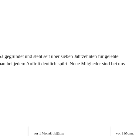
gegründet und steht seit über sieben Jahrzehnten für gelebte 
 bei jedem Auftritt deutlich spürt. Neue Mitglieder sind bei uns 
G
G
vor 1 Monat
vor 1 Monat
Jubiläum