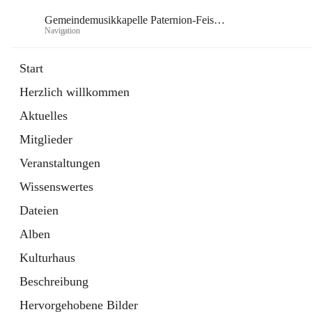
Gemeindemusikkapelle Paternion-Feistritz
Navigation
Gem
Start
Herzlich willkommen
öffnet
Instagram
Aktuelles
in
Externe Webseite
neuem
Mitglieder
Tab
öffnet
Youtube
in
Externe Webseite
Veranstaltungen
neuem
Tab
Wissenswertes
Dateien
Alben
Kulturhaus
Beschreibung
Hervorgehobene Bilder