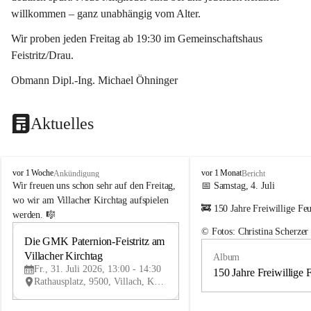
willkommen – ganz unabhängig vom Alter.
Wir proben jeden Freitag ab 19:30 im Gemeinschaftshaus 
Feistritz/Drau.
Obmann Dipl.-Ing. Michael Öhninger
Aktuelles
G
G
vor 1 Woche
vor 1 Monat
Ankündigung
Bericht
e
e
Wir freuen uns schon sehr auf den Freitag, 
📅 Samstag, 4. Juli
m
m
wo wir am Villacher Kirchtag aufspielen 
🚒 150 Jahre Freiwillige Fe
e
e
werden. 🎼
i
i
© Fotos: Christina Scherzer
n
n
Die GMK Paternion-Feistritz am 
31
d
d
Villacher Kirchtag
Album
JUL
e
e
Fr., 31. Juli 2026, 13:00 - 14:30
m
m
150 Jahre Freiwillige 
Rathausplatz, 9500, Villach, Kärnten, AUT
u
u
s
s