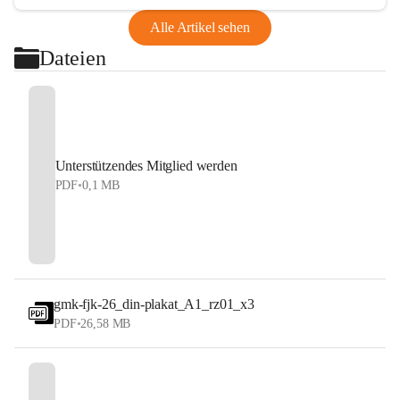
Alle Artikel sehen
Dateien
Unterstützendes Mitglied werden
PDF
•
0,1 MB
gmk-fjk-26_din-plakat_A1_rz01_x3
PDF
•
26,58 MB