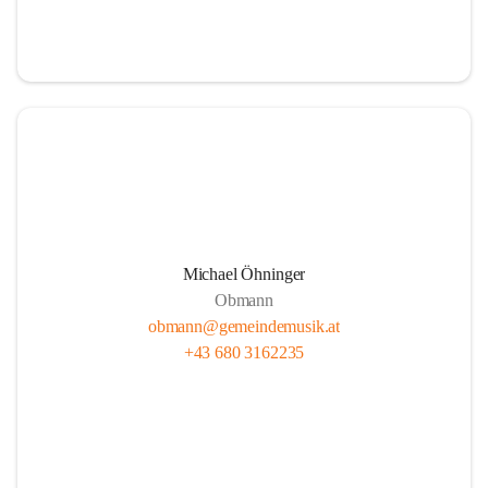
i
i
t
t
z
z
Michael Öhninger
Obmann
obmann@gemeindemusik.at
+43 680 3162235