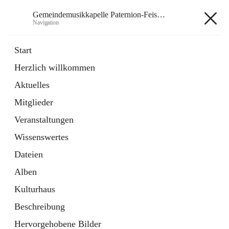
Gemeindemusikkapelle Paternion-Feistritz
Navigation
Gemeindemusikkapelle
Start
Paternion-Feistritz
Herzlich willkommen
Aktuelles
öffnet
Instagram
Mitglieder
in
Externe Webseite
neuem
Veranstaltungen
Tab
öffnet
Youtube
Wissenswertes
in
Externe Webseite
neuem
Dateien
Tab
Alben
Kulturhaus
Beschreibung
Hauptadresse
Hervorgehobene Bilder