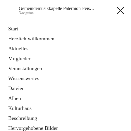
Gemeindemusikkapelle Paternion-Feistritz
Navigation
Gemeindemusikkapelle
Start
Paternion-Feistritz
Herzlich willkommen
Aktuelles
öffnet
Instagram
Mitglieder
in
Externe Webseite
neuem
Veranstaltungen
Tab
öffnet
Youtube
Wissenswertes
in
Externe Webseite
neuem
Dateien
Tab
Alben
Kulturhaus
Beschreibung
Hauptadresse
Hervorgehobene Bilder