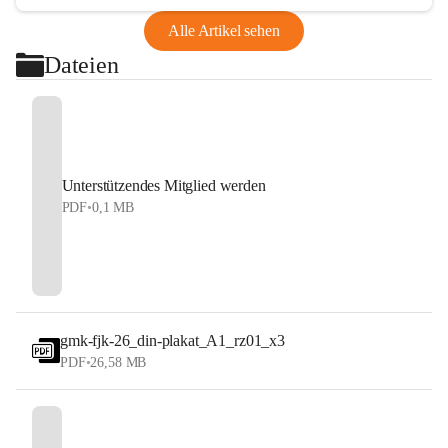
Alle Artikel sehen
Dateien
Unterstützendes Mitglied werden
PDF
•
0,1 MB
gmk-fjk-26_din-plakat_A1_rz01_x3
PDF
•
26,58 MB