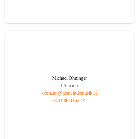
i
i
t
t
z
z
Michael Öhninger
Obmann
obmann@gemeindemusik.at
+43 680 3162235