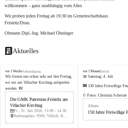
willkommen – ganz unabhängig vom Alter.
Wir proben jeden Freitag ab 19:30 im Gemeinschaftshaus 
Feistritz/Drau.
Obmann Dipl.-Ing. Michael Öhninger
Aktuelles
G
G
vor 1 Woche
vor 1 Monat
Ankündigung
Bericht
e
e
Wir freuen uns schon sehr auf den Freitag, 
📅 Samstag, 4. Juli
m
m
wo wir am Villacher Kirchtag aufspielen 
🚒 150 Jahre Freiwillige Fe
e
e
werden. 🎼
i
i
© Fotos: Christina Scherzer
n
n
Die GMK Paternion-Feistritz am 
31
d
d
Villacher Kirchtag
Album
JUL
e
e
Fr., 31. Juli 2026, 13:00 - 14:30
m
m
150 Jahre Freiwillige 
Rathausplatz, 9500, Villach, Kärnten, AUT
u
u
s
s