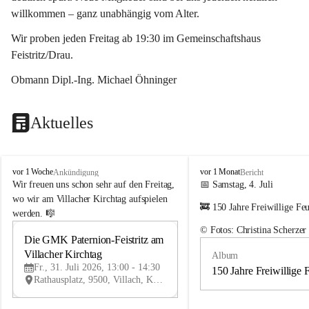
willkommen – ganz unabhängig vom Alter.
Wir proben jeden Freitag ab 19:30 im Gemeinschaftshaus 
Feistritz/Drau.
Obmann Dipl.-Ing. Michael Öhninger
Aktuelles
G
G
vor 1 Woche
vor 1 Monat
Ankündigung
Bericht
e
e
Wir freuen uns schon sehr auf den Freitag, 
📅 Samstag, 4. Juli
m
m
wo wir am Villacher Kirchtag aufspielen 
🚒 150 Jahre Freiwillige Fe
e
e
werden. 🎼
i
i
© Fotos: Christina Scherzer
n
n
Die GMK Paternion-Feistritz am 
31
d
d
Villacher Kirchtag
Album
JUL
e
e
Fr., 31. Juli 2026, 13:00 - 14:30
m
m
150 Jahre Freiwillige 
Rathausplatz, 9500, Villach, Kärnten, AUT
u
u
s
s