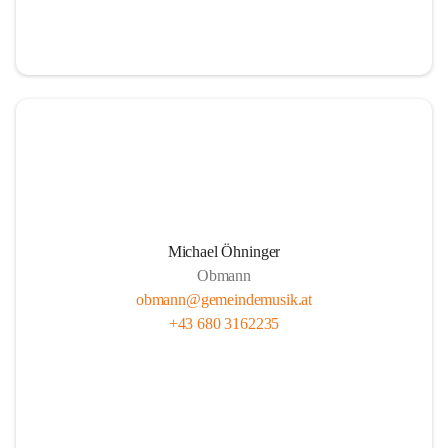
i
i
t
t
z
z
Michael Öhninger
Obmann
obmann@gemeindemusik.at
+43 680 3162235