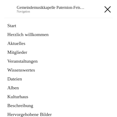
Gemeindemusikkapelle Paternion-Feistritz
Navigation
Gemeindemusikkapelle
Start
Paternion-Feistritz
Herzlich willkommen
Aktuelles
öffnet
Instagram
Mitglieder
in
Externe Webseite
neuem
Veranstaltungen
Tab
öffnet
Youtube
Wissenswertes
in
Externe Webseite
neuem
Dateien
Tab
Alben
Kulturhaus
Beschreibung
Hauptadresse
Hervorgehobene Bilder