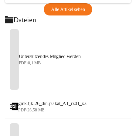
Alle Artikel sehen
Dateien
Unterstützendes Mitglied werden
PDF
•
0,1 MB
gmk-fjk-26_din-plakat_A1_rz01_x3
PDF
•
26,58 MB