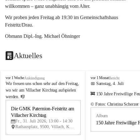
willkommen – ganz unabhängig vom Alter.
Wir proben jeden Freitag ab 19:30 im Gemeinschaftshaus 
Feistritz/Drau.
Obmann Dipl.-Ing. Michael Öhninger
Aktuelles
G
G
vor 1 Woche
vor 1 Monat
Ankündigung
Bericht
e
e
Wir freuen uns schon sehr auf den Freitag, 
📅 Samstag, 4. Juli
m
m
wo wir am Villacher Kirchtag aufspielen 
🚒 150 Jahre Freiwillige Fe
e
e
werden. 🎼
i
i
© Fotos: Christina Scherzer
n
n
Die GMK Paternion-Feistritz am 
31
d
d
Villacher Kirchtag
Album
JUL
e
e
Fr., 31. Juli 2026, 13:00 - 14:30
m
m
150 Jahre Freiwillige 
Rathausplatz, 9500, Villach, Kärnten, AUT
u
u
s
s