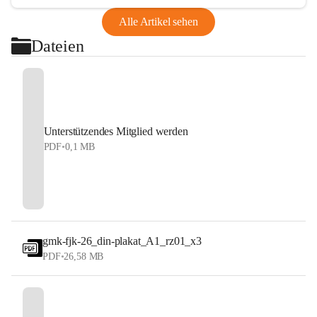
Alle Artikel sehen
Dateien
Unterstützendes Mitglied werden
PDF
•
0,1 MB
gmk-fjk-26_din-plakat_A1_rz01_x3
PDF
•
26,58 MB