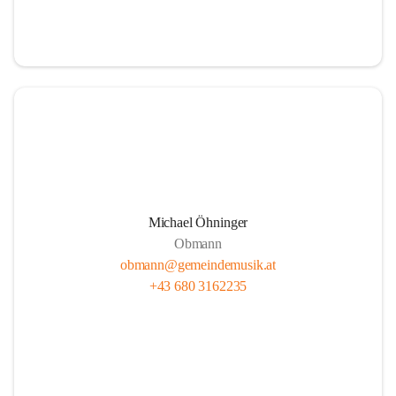
i
i
t
t
z
z
Michael Öhninger
Obmann
obmann@gemeindemusik.at
+43 680 3162235