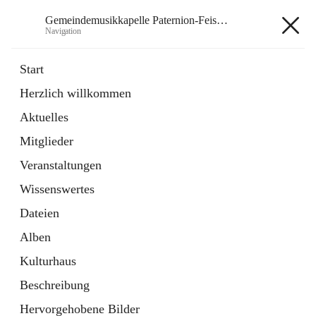
Gemeindemusikkapelle Paternion-Feistritz
Navigation
Gemeindemusikkapelle
Start
Paternion-Feistritz
Herzlich willkommen
Aktuelles
öffnet
Instagram
Mitglieder
in
Externe Webseite
neuem
Veranstaltungen
Tab
öffnet
Youtube
Wissenswertes
in
Externe Webseite
neuem
Dateien
Tab
Alben
Kulturhaus
Beschreibung
Hauptadresse
Hervorgehobene Bilder