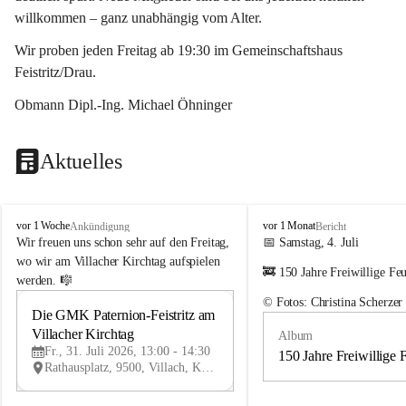
willkommen – ganz unabhängig vom Alter.
Wir proben jeden Freitag ab 19:30 im Gemeinschaftshaus 
Feistritz/Drau.
Obmann Dipl.-Ing. Michael Öhninger
Aktuelles
G
G
vor 1 Woche
vor 1 Monat
Ankündigung
Bericht
e
e
Wir freuen uns schon sehr auf den Freitag, 
📅 Samstag, 4. Juli
m
m
wo wir am Villacher Kirchtag aufspielen 
🚒 150 Jahre Freiwillige Fe
e
e
werden. 🎼
i
i
© Fotos: Christina Scherzer
n
n
Die GMK Paternion-Feistritz am 
31
d
d
Villacher Kirchtag
Album
JUL
e
e
Fr., 31. Juli 2026, 13:00 - 14:30
m
m
150 Jahre Freiwillige 
Rathausplatz, 9500, Villach, Kärnten, AUT
u
u
s
s