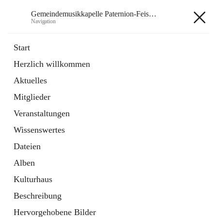
Gemeindemusikkapelle Paternion-Feistritz
Navigation
Gemeindemusikkapelle
Start
Paternion-Feistritz
Herzlich willkommen
Aktuelles
öffnet
Instagram
Mitglieder
in
Externe Webseite
neuem
Veranstaltungen
Tab
öffnet
Youtube
Wissenswertes
in
Externe Webseite
neuem
Dateien
Tab
Alben
Kulturhaus
Beschreibung
Hauptadresse
Hervorgehobene Bilder