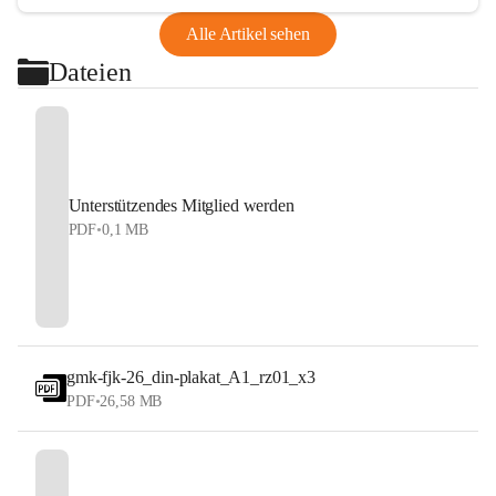
Alle Artikel sehen
Dateien
Unterstützendes Mitglied werden
PDF
•
0,1 MB
gmk-fjk-26_din-plakat_A1_rz01_x3
PDF
•
26,58 MB