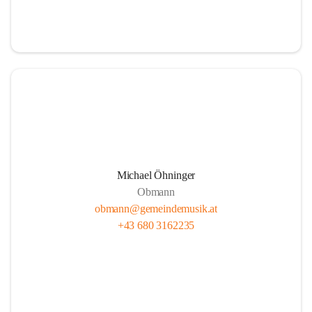
i
i
t
t
z
z
Michael Öhninger
Obmann
obmann@gemeindemusik.at
+43 680 3162235