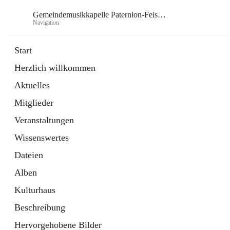
Gemeindemusikkapelle Paternion-Feistritz
Navigation
Gem
Start
Herzlich willkommen
öffnet
Instagram
Aktuelles
in
Externe Webseite
neuem
Mitglieder
Tab
öffnet
Youtube
in
Externe Webseite
Veranstaltungen
neuem
Tab
Wissenswertes
Dateien
Alben
Kulturhaus
Beschreibung
Hervorgehobene Bilder