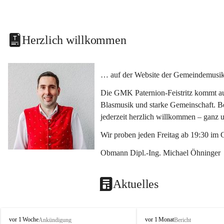
Herzlich willkommen
… auf der Website der Gemeindemusikka
Die GMK Paternion-Feistritz kommt aus
Blasmusik und starke Gemeinschaft. Bes
jederzeit herzlich willkommen – ganz 
Wir proben jeden Freitag ab 19:30 im 
Obmann Dipl.-Ing. Michael Öhninger
Aktuelles
G
G
vor 1 Woche
vor 1 Monat
Ankündigung
Bericht