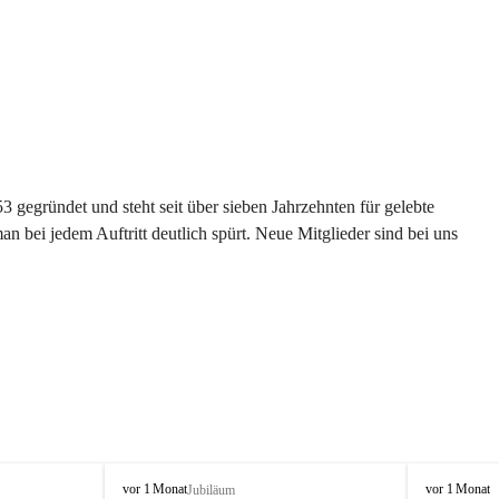
gegründet und steht seit über sieben Jahrzehnten für gelebte 
 bei jedem Auftritt deutlich spürt. Neue Mitglieder sind bei uns 
G
G
vor 1 Monat
vor 1 Monat
Jubiläum