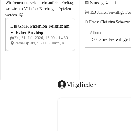
e
e
Wir freuen uns schon sehr auf den Freitag, 
📅 Samstag, 4. Juli
m
m
wo wir am Villacher Kirchtag aufspielen 
🚒 150 Jahre Freiwillige Fe
e
e
werden. 🎼
i
i
© Fotos: Christina Scherzer
n
n
Die GMK Paternion-Feistritz am 
31
d
d
Villacher Kirchtag
Album
JUL
e
e
Fr., 31. Juli 2026, 13:00 - 14:30
m
m
150 Jahre Freiwillige 
Rathausplatz, 9500, Villach, Kärnten, AUT
u
u
s
s
i
i
k
k
k
k
a
a
p
p
e
e
Mitglieder
l
l
l
l
e
e
P
P
a
a
t
t
e
e
r
r
n
n