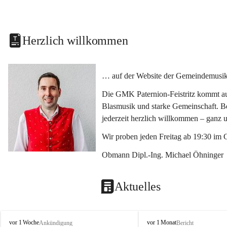
Herzlich willkommen
… auf der Website der Gemeindemusikka
Die GMK Paternion-Feistritz kommt aus
Blasmusik und starke Gemeinschaft. Bes
jederzeit herzlich willkommen – ganz 
Wir proben jeden Freitag ab 19:30 im 
Obmann Dipl.-Ing. Michael Öhninger
Aktuelles
G
G
vor 1 Woche
vor 1 Monat
Ankündigung
Bericht