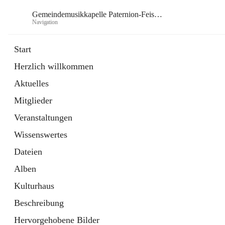
Gemeindemusikkapelle Paternion-Feistritz
Navigation
Gem
Start
Herzlich willkommen
öffnet
Instagram
Aktuelles
in
Externe Webseite
neuem
Mitglieder
Tab
öffnet
Youtube
in
Externe Webseite
Veranstaltungen
neuem
Tab
Wissenswertes
Dateien
Alben
Kulturhaus
Beschreibung
Hervorgehobene Bilder