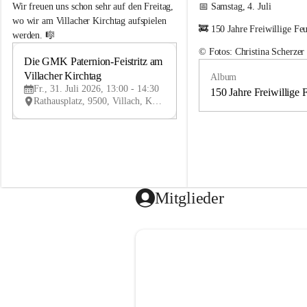
e
e
Wir freuen uns schon sehr auf den Freitag, 
📅 Samstag, 4. Juli
m
m
wo wir am Villacher Kirchtag aufspielen 
🚒 150 Jahre Freiwillige Fe
e
e
werden. 🎼
i
i
© Fotos: Christina Scherzer
n
n
Die GMK Paternion-Feistritz am 
31
d
d
Villacher Kirchtag
Album
JUL
e
e
Fr., 31. Juli 2026, 13:00 - 14:30
m
m
150 Jahre Freiwillige 
Rathausplatz, 9500, Villach, Kärnten, AUT
u
u
s
s
i
i
k
k
k
k
a
a
p
p
e
e
Mitglieder
l
l
l
l
e
e
P
P
a
a
t
t
e
e
r
r
n
n