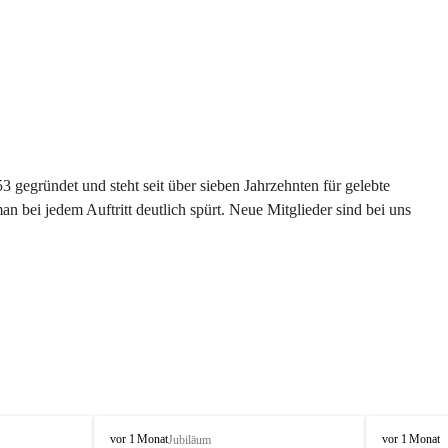
gegründet und steht seit über sieben Jahrzehnten für gelebte 
 bei jedem Auftritt deutlich spürt. Neue Mitglieder sind bei uns 
G
G
vor 1 Monat
vor 1 Monat
Jubiläum