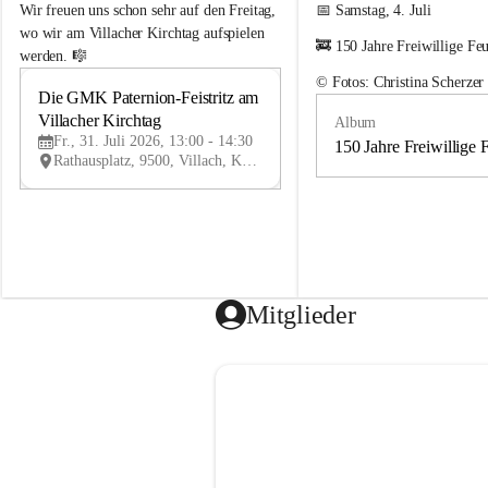
e
e
Wir freuen uns schon sehr auf den Freitag, 
📅 Samstag, 4. Juli
m
m
wo wir am Villacher Kirchtag aufspielen 
🚒 150 Jahre Freiwillige Fe
e
e
werden. 🎼
i
i
© Fotos: Christina Scherzer
n
n
Die GMK Paternion-Feistritz am 
31
d
d
Villacher Kirchtag
Album
JUL
e
e
Fr., 31. Juli 2026, 13:00 - 14:30
m
m
150 Jahre Freiwillige 
Rathausplatz, 9500, Villach, Kärnten, AUT
u
u
s
s
i
i
k
k
k
k
a
a
p
p
e
e
Mitglieder
l
l
l
l
e
e
P
P
a
a
t
t
e
e
r
r
n
n