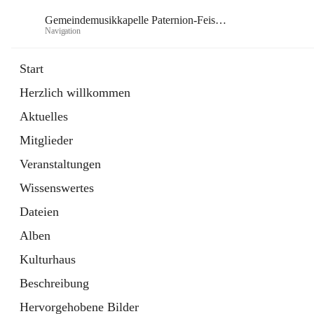
Gemeindemusikkapelle Paternion-Feistritz
Navigation
Gem
Start
Herzlich willkommen
öffnet
Instagram
Aktuelles
in
Externe Webseite
neuem
Mitglieder
Tab
öffnet
Youtube
in
Externe Webseite
Veranstaltungen
neuem
Tab
Wissenswertes
Dateien
Alben
Kulturhaus
Beschreibung
Hervorgehobene Bilder