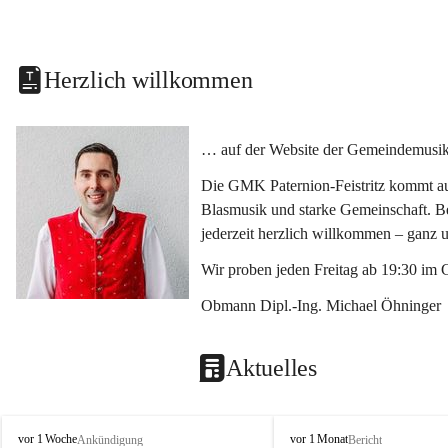
Herzlich willkommen
… auf der Website der Gemeindemusikka
Die GMK Paternion-Feistritz kommt aus
Blasmusik und starke Gemeinschaft. Bes
jederzeit herzlich willkommen – ganz 
Wir proben jeden Freitag ab 19:30 im 
Obmann Dipl.-Ing. Michael Öhninger
Aktuelles
G
G
vor 1 Woche
vor 1 Monat
Ankündigung
Bericht