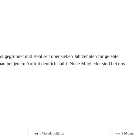
gegründet und steht seit über sieben Jahrzehnten für gelebte 
 bei jedem Auftritt deutlich spürt. Neue Mitglieder sind bei uns 
G
G
vor 1 Monat
vor 1 Monat
Jubiläum