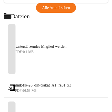
Alle Artikel sehen
Dateien
Unterstützendes Mitglied werden
PDF
•
0,1 MB
gmk-fjk-26_din-plakat_A1_rz01_x3
PDF
•
26,58 MB