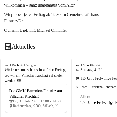
willkommen – ganz unabhängig vom Alter.
Wir proben jeden Freitag ab 19:30 im Gemeinschaftshaus 
Feistritz/Drau.
Obmann Dipl.-Ing. Michael Öhninger
Aktuelles
G
G
vor 1 Woche
vor 1 Monat
Ankündigung
Bericht
e
e
Wir freuen uns schon sehr auf den Freitag, 
📅 Samstag, 4. Juli
m
m
wo wir am Villacher Kirchtag aufspielen 
🚒 150 Jahre Freiwillige Fe
e
e
werden. 🎼
i
i
© Fotos: Christina Scherzer
n
n
Die GMK Paternion-Feistritz am 
31
d
d
Villacher Kirchtag
Album
JUL
e
e
Fr., 31. Juli 2026, 13:00 - 14:30
m
m
150 Jahre Freiwillige 
Rathausplatz, 9500, Villach, Kärnten, AUT
u
u
s
s