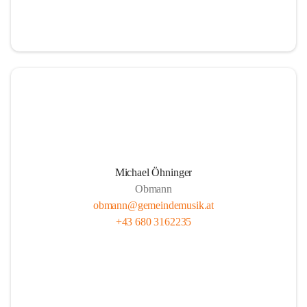
i
i
t
t
z
z
Michael Öhninger
Obmann
obmann@gemeindemusik.at
+43 680 3162235