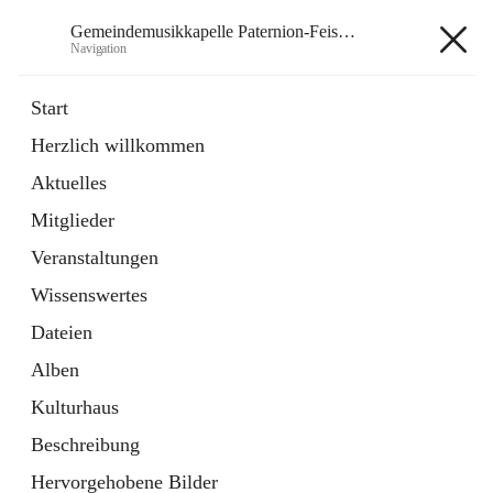
Gemeindemusikkapelle Paternion-Feistritz
Navigation
Gemeindemusikkapelle
Start
Paternion-Feistritz
Herzlich willkommen
Aktuelles
öffnet
Instagram
Mitglieder
in
Externe Webseite
neuem
Veranstaltungen
Tab
öffnet
Youtube
Wissenswertes
in
Externe Webseite
neuem
Dateien
Tab
Alben
Kulturhaus
Beschreibung
Hauptadresse
Hervorgehobene Bilder