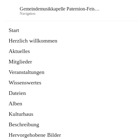
Gemeindemusikkapelle Paternion-Feistritz
Navigation
Gem
Start
Herzlich willkommen
öffnet
Instagram
Aktuelles
in
Externe Webseite
neuem
Mitglieder
Tab
öffnet
Youtube
in
Externe Webseite
Veranstaltungen
neuem
Tab
Wissenswertes
Dateien
Alben
Kulturhaus
Beschreibung
Hervorgehobene Bilder