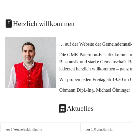
Herzlich willkommen
… auf der Website der Gemeindemusikka
Die GMK Paternion-Feistritz kommt aus
Blasmusik und starke Gemeinschaft. Bes
jederzeit herzlich willkommen – ganz 
Wir proben jeden Freitag ab 19:30 im 
Obmann Dipl.-Ing. Michael Öhninger
Aktuelles
G
G
vor 1 Woche
vor 1 Monat
Ankündigung
Bericht