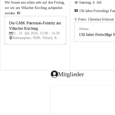
e
e
Wir freuen uns schon sehr auf den Freitag, 
📅 Samstag, 4. Juli
m
m
wo wir am Villacher Kirchtag aufspielen 
🚒 150 Jahre Freiwillige Fe
e
e
werden. 🎼
i
i
© Fotos: Christina Scherzer
n
n
Die GMK Paternion-Feistritz am 
31
d
d
Villacher Kirchtag
Album
JUL
e
e
Fr., 31. Juli 2026, 13:00 - 14:30
m
m
150 Jahre Freiwillige 
Rathausplatz, 9500, Villach, Kärnten, AUT
u
u
s
s
i
i
k
k
k
k
a
a
p
p
e
e
Mitglieder
l
l
l
l
e
e
P
P
a
a
t
t
e
e
r
r
n
n