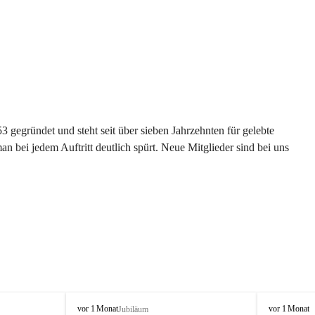
gegründet und steht seit über sieben Jahrzehnten für gelebte 
 bei jedem Auftritt deutlich spürt. Neue Mitglieder sind bei uns 
G
G
vor 1 Monat
vor 1 Monat
Jubiläum