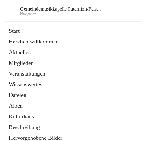
Gemeindemusikkapelle Paternion-Feistritz
Navigation
Gem
Start
Herzlich willkommen
öffnet
Instagram
Aktuelles
in
Externe Webseite
neuem
Mitglieder
Tab
öffnet
Youtube
in
Externe Webseite
Veranstaltungen
neuem
Tab
Wissenswertes
Dateien
Alben
Kulturhaus
Beschreibung
Hervorgehobene Bilder