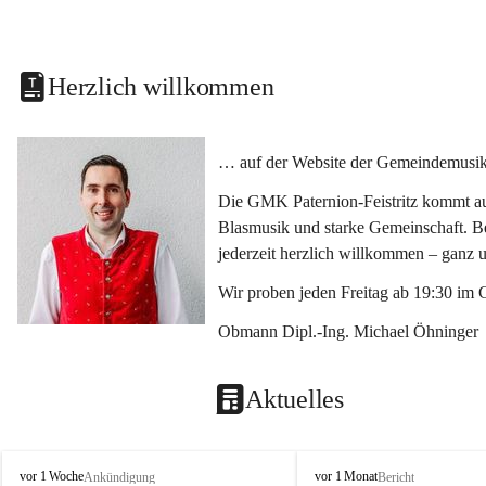
Herzlich willkommen
… auf der Website der Gemeindemusikka
Die GMK Paternion-Feistritz kommt aus
Blasmusik und starke Gemeinschaft. Bes
jederzeit herzlich willkommen – ganz 
Wir proben jeden Freitag ab 19:30 im 
Obmann Dipl.-Ing. Michael Öhninger
Aktuelles
G
G
vor 1 Woche
vor 1 Monat
Ankündigung
Bericht