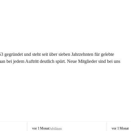
gegründet und steht seit über sieben Jahrzehnten für gelebte 
 bei jedem Auftritt deutlich spürt. Neue Mitglieder sind bei uns 
G
G
vor 1 Monat
vor 1 Monat
Jubiläum