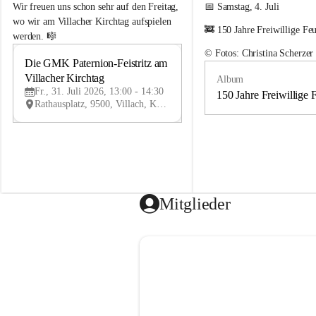
e
e
Wir freuen uns schon sehr auf den Freitag, 
📅 Samstag, 4. Juli
m
m
wo wir am Villacher Kirchtag aufspielen 
🚒 150 Jahre Freiwillige Fe
e
e
werden. 🎼
i
i
© Fotos: Christina Scherzer
n
n
Die GMK Paternion-Feistritz am 
31
d
d
Villacher Kirchtag
Album
JUL
e
e
Fr., 31. Juli 2026, 13:00 - 14:30
m
m
150 Jahre Freiwillige 
Rathausplatz, 9500, Villach, Kärnten, AUT
u
u
s
s
i
i
k
k
k
k
a
a
p
p
e
e
Mitglieder
l
l
l
l
e
e
P
P
a
a
t
t
e
e
r
r
n
n