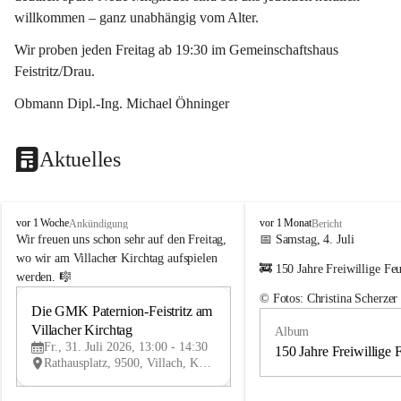
willkommen – ganz unabhängig vom Alter.
Wir proben jeden Freitag ab 19:30 im Gemeinschaftshaus 
Feistritz/Drau.
Obmann Dipl.-Ing. Michael Öhninger
Aktuelles
G
G
vor 1 Woche
vor 1 Monat
Ankündigung
Bericht
e
e
Wir freuen uns schon sehr auf den Freitag, 
📅 Samstag, 4. Juli
m
m
wo wir am Villacher Kirchtag aufspielen 
🚒 150 Jahre Freiwillige Fe
e
e
werden. 🎼
i
i
© Fotos: Christina Scherzer
n
n
Die GMK Paternion-Feistritz am 
31
d
d
Villacher Kirchtag
Album
JUL
e
e
Fr., 31. Juli 2026, 13:00 - 14:30
m
m
150 Jahre Freiwillige 
Rathausplatz, 9500, Villach, Kärnten, AUT
u
u
s
s