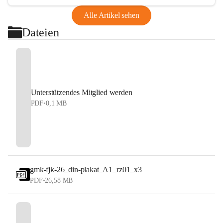
Alle Artikel sehen
Dateien
Unterstützendes Mitglied werden
PDF
•
0,1 MB
gmk-fjk-26_din-plakat_A1_rz01_x3
PDF
•
26,58 MB