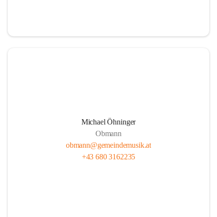
i
i
t
t
z
z
Michael Öhninger
Obmann
obmann@gemeindemusik.at
+43 680 3162235