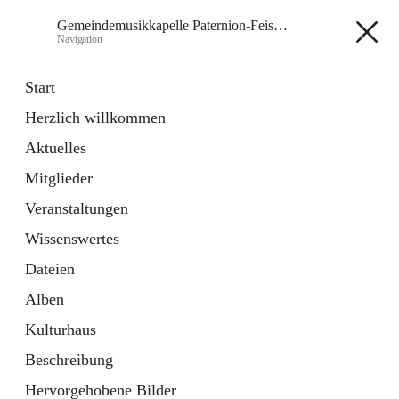
Gemeindemusikkapelle Paternion-Feistritz
Navigation
Gemeindemusikkapelle
Start
Paternion-Feistritz
Herzlich willkommen
Aktuelles
öffnet
Instagram
Mitglieder
in
Externe Webseite
neuem
Veranstaltungen
Tab
öffnet
Youtube
Wissenswertes
in
Externe Webseite
neuem
Dateien
Tab
Alben
Kulturhaus
Beschreibung
Hauptadresse
Hervorgehobene Bilder