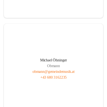
i
i
t
t
z
z
Michael Öhninger
Obmann
obmann@gemeindemusik.at
+43 680 3162235