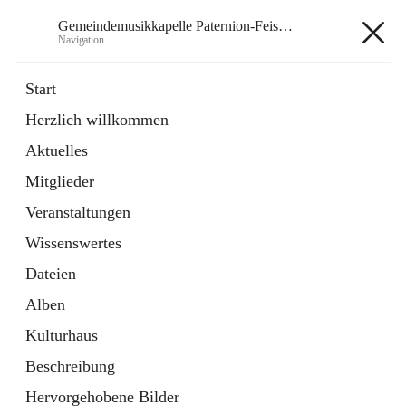
Gemeindemusikkapelle Paternion-Feistritz
Navigation
Gemeindemusikkapelle
Start
Paternion-Feistritz
Herzlich willkommen
Aktuelles
öffnet
Instagram
Mitglieder
in
Externe Webseite
neuem
Veranstaltungen
Tab
öffnet
Youtube
Wissenswertes
in
Externe Webseite
neuem
Dateien
Tab
Alben
Kulturhaus
Beschreibung
Hauptadresse
Hervorgehobene Bilder