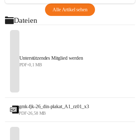
Alle Artikel sehen
Dateien
Unterstützendes Mitglied werden
PDF
•
0,1 MB
gmk-fjk-26_din-plakat_A1_rz01_x3
PDF
•
26,58 MB