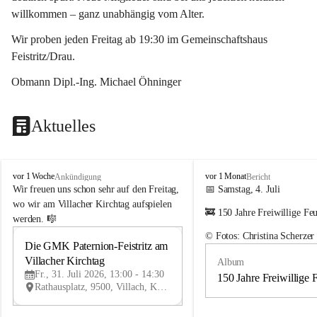
willkommen – ganz unabhängig vom Alter.
Wir proben jeden Freitag ab 19:30 im Gemeinschaftshaus 
Feistritz/Drau.
Obmann Dipl.-Ing. Michael Öhninger
Aktuelles
G
G
vor 1 Woche
vor 1 Monat
Ankündigung
Bericht
e
e
Wir freuen uns schon sehr auf den Freitag, 
📅 Samstag, 4. Juli
m
m
wo wir am Villacher Kirchtag aufspielen 
🚒 150 Jahre Freiwillige Fe
e
e
werden. 🎼
i
i
© Fotos: Christina Scherzer
n
n
Die GMK Paternion-Feistritz am 
31
d
d
Villacher Kirchtag
Album
JUL
e
e
Fr., 31. Juli 2026, 13:00 - 14:30
m
m
150 Jahre Freiwillige 
Rathausplatz, 9500, Villach, Kärnten, AUT
u
u
s
s