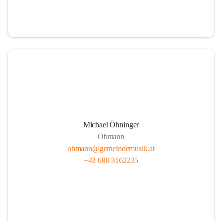
i
i
t
t
z
z
Michael Öhninger
Obmann
obmann@gemeindemusik.at
+43 680 3162235