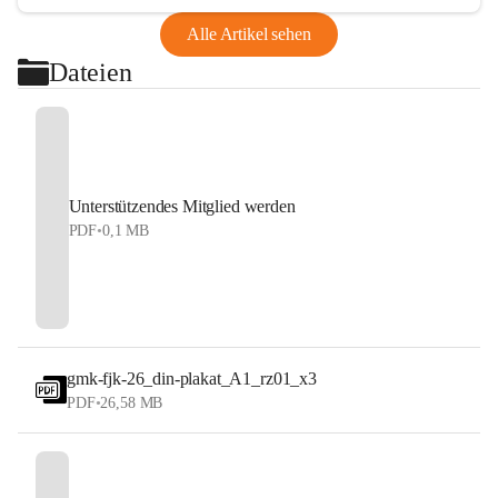
Alle Artikel sehen
Dateien
Unterstützendes Mitglied werden
PDF
•
0,1 MB
gmk-fjk-26_din-plakat_A1_rz01_x3
PDF
•
26,58 MB