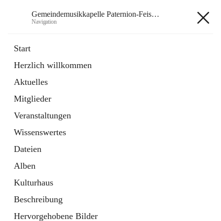
Gemeindemusikkapelle Paternion-Feistritz
Navigation
Gemeindemusikkapelle
Start
Paternion-Feistritz
Herzlich willkommen
Aktuelles
öffnet
Instagram
Mitglieder
in
Externe Webseite
neuem
Veranstaltungen
Tab
öffnet
Youtube
Wissenswertes
in
Externe Webseite
neuem
Dateien
Tab
Alben
Kulturhaus
Beschreibung
Hauptadresse
Hervorgehobene Bilder