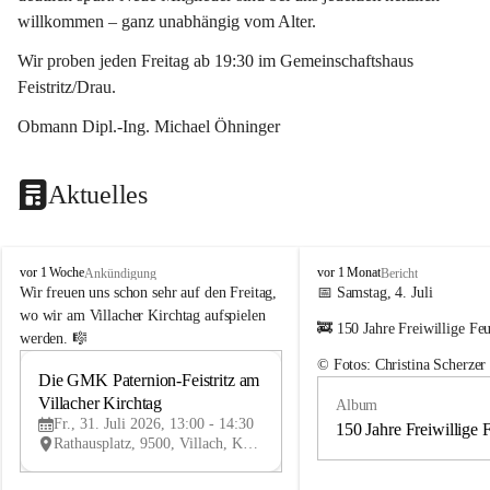
willkommen – ganz unabhängig vom Alter.
Wir proben jeden Freitag ab 19:30 im Gemeinschaftshaus 
Feistritz/Drau.
Obmann Dipl.-Ing. Michael Öhninger
Aktuelles
G
G
vor 1 Woche
vor 1 Monat
Ankündigung
Bericht
e
e
Wir freuen uns schon sehr auf den Freitag, 
📅 Samstag, 4. Juli
m
m
wo wir am Villacher Kirchtag aufspielen 
🚒 150 Jahre Freiwillige Fe
e
e
werden. 🎼
i
i
© Fotos: Christina Scherzer
n
n
Die GMK Paternion-Feistritz am 
31
d
d
Villacher Kirchtag
Album
JUL
e
e
Fr., 31. Juli 2026, 13:00 - 14:30
m
m
150 Jahre Freiwillige 
Rathausplatz, 9500, Villach, Kärnten, AUT
u
u
s
s