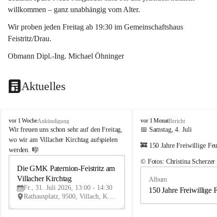
willkommen – ganz unabhängig vom Alter.
Wir proben jeden Freitag ab 19:30 im Gemeinschaftshaus 
Feistritz/Drau.
Obmann Dipl.-Ing. Michael Öhninger
Aktuelles
G
G
vor 1 Woche
vor 1 Monat
Ankündigung
Bericht
e
e
Wir freuen uns schon sehr auf den Freitag, 
📅 Samstag, 4. Juli
m
m
wo wir am Villacher Kirchtag aufspielen 
🚒 150 Jahre Freiwillige Fe
e
e
werden. 🎼
i
i
© Fotos: Christina Scherzer
n
n
Die GMK Paternion-Feistritz am 
31
d
d
Villacher Kirchtag
Album
JUL
e
e
Fr., 31. Juli 2026, 13:00 - 14:30
m
m
150 Jahre Freiwillige 
Rathausplatz, 9500, Villach, Kärnten, AUT
u
u
s
s