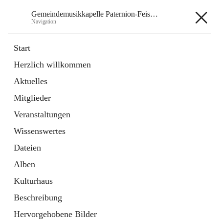
Gemeindemusikkapelle Paternion-Feistritz
Navigation
Gemeindemusikkapelle
Start
Paternion-Feistritz
Herzlich willkommen
Aktuelles
öffnet
Instagram
Mitglieder
in
Externe Webseite
neuem
Veranstaltungen
Tab
öffnet
Youtube
Wissenswertes
in
Externe Webseite
neuem
Dateien
Tab
Alben
Kulturhaus
Beschreibung
Hauptadresse
Hervorgehobene Bilder