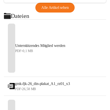
Alle Artikel sehen
Dateien
Unterstützendes Mitglied werden
PDF
•
0,1 MB
gmk-fjk-26_din-plakat_A1_rz01_x3
PDF
•
26,58 MB