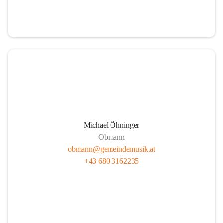
i
i
t
t
z
z
Michael Öhninger
Obmann
obmann@gemeindemusik.at
+43 680 3162235