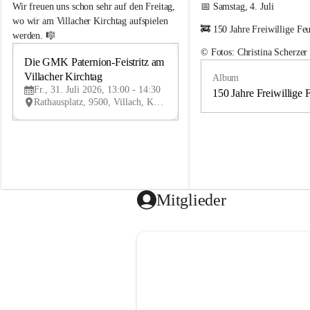
e
e
Wir freuen uns schon sehr auf den Freitag, 
📅 Samstag, 4. Juli
m
m
wo wir am Villacher Kirchtag aufspielen 
🚒 150 Jahre Freiwillige Fe
e
e
werden. 🎼
i
i
© Fotos: Christina Scherzer
n
n
Die GMK Paternion-Feistritz am 
31
d
d
Villacher Kirchtag
Album
JUL
e
e
Fr., 31. Juli 2026, 13:00 - 14:30
m
m
150 Jahre Freiwillige 
Rathausplatz, 9500, Villach, Kärnten, AUT
u
u
s
s
i
i
k
k
k
k
a
a
p
p
e
e
Mitglieder
l
l
l
l
e
e
P
P
a
a
t
t
e
e
r
r
n
n