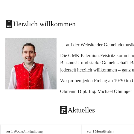
Herzlich willkommen
… auf der Website der Gemeindemusikka
Die GMK Paternion-Feistritz kommt aus
Blasmusik und starke Gemeinschaft. Bes
jederzeit herzlich willkommen – ganz 
Wir proben jeden Freitag ab 19:30 im 
Obmann Dipl.-Ing. Michael Öhninger
Aktuelles
G
G
vor 1 Woche
vor 1 Monat
Ankündigung
Bericht