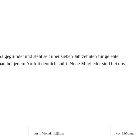
gegründet und steht seit über sieben Jahrzehnten für gelebte 
 bei jedem Auftritt deutlich spürt. Neue Mitglieder sind bei uns 
G
G
vor 1 Monat
vor 1 Monat
Jubiläum