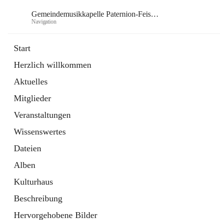
Gemeindemusikkapelle Paternion-Feistritz
Navigation
Gem
Start
Herzlich willkommen
öffnet
Instagram
Aktuelles
in
Externe Webseite
neuem
Mitglieder
Tab
öffnet
Youtube
in
Externe Webseite
Veranstaltungen
neuem
Tab
Wissenswertes
Dateien
Alben
Kulturhaus
Beschreibung
Hervorgehobene Bilder