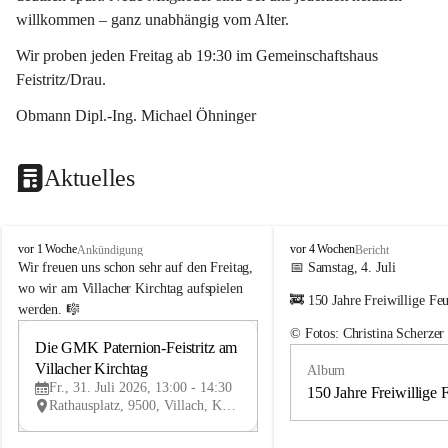
willkommen – ganz unabhängig vom Alter.
Wir proben jeden Freitag ab 19:30 im Gemeinschaftshaus 
Feistritz/Drau.
Obmann Dipl.-Ing. Michael Öhninger
Aktuelles
G
G
vor 1 Woche
vor 4 Wochen
Ankündigung
Bericht
e
e
Wir freuen uns schon sehr auf den Freitag, 
📅 Samstag, 4. Juli
m
m
wo wir am Villacher Kirchtag aufspielen 
🚒 150 Jahre Freiwillige Fe
e
e
werden. 🎼
i
i
© Fotos: Christina Scherzer
n
n
Die GMK Paternion-Feistritz am 
31
d
d
Villacher Kirchtag
Album
JUL
e
e
Fr., 31. Juli 2026, 13:00 - 14:30
m
m
150 Jahre Freiwillige 
Rathausplatz, 9500, Villach, Kärnten, AUT
u
u
s
s