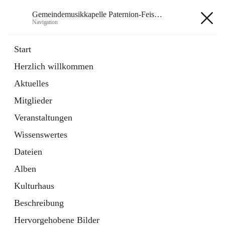
Gemeindemusikkapelle Paternion-Feistritz
Navigation
Gemeindemusikkapelle
Start
Paternion-Feistritz
Herzlich willkommen
Aktuelles
öffnet
Instagram
Mitglieder
in
Externe Webseite
neuem
Veranstaltungen
Tab
öffnet
Youtube
Wissenswertes
in
Externe Webseite
neuem
Dateien
Tab
Alben
Kulturhaus
Beschreibung
Hauptadresse
Hervorgehobene Bilder