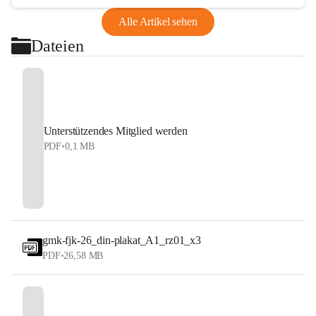
Alle Artikel sehen
Dateien
Unterstützendes Mitglied werden
PDF
•
0,1 MB
gmk-fjk-26_din-plakat_A1_rz01_x3
PDF
•
26,58 MB