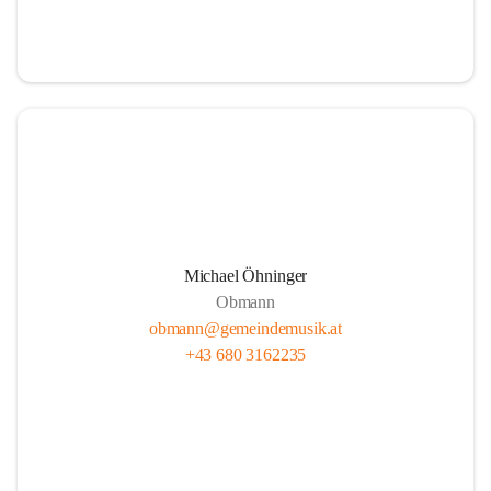
i
i
t
t
z
z
Michael Öhninger
Obmann
obmann@gemeindemusik.at
+43 680 3162235