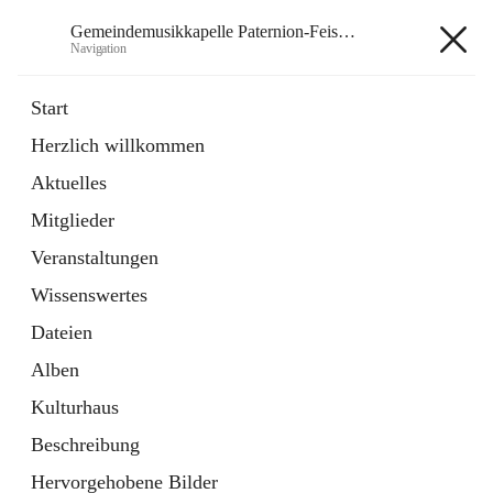
Gemeindemusikkapelle Paternion-Feistritz
Navigation
Gemeindemusikkapelle
Start
Paternion-Feistritz
Herzlich willkommen
Aktuelles
öffnet
Instagram
Mitglieder
in
Externe Webseite
neuem
Veranstaltungen
Tab
öffnet
Youtube
Wissenswertes
in
Externe Webseite
neuem
Dateien
Tab
Alben
Kulturhaus
Beschreibung
Hauptadresse
Hervorgehobene Bilder