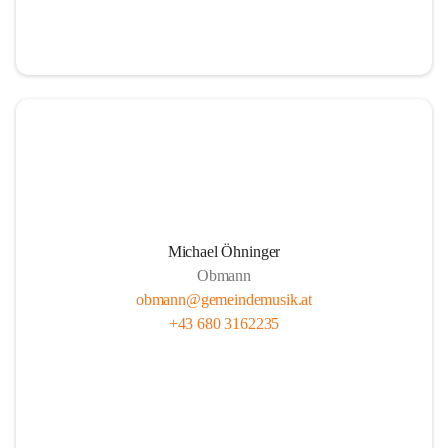
i
i
t
t
z
z
Michael Öhninger
Obmann
obmann@gemeindemusik.at
+43 680 3162235