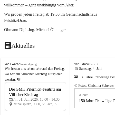
willkommen – ganz unabhängig vom Alter.
Wir proben jeden Freitag ab 19:30 im Gemeinschaftshaus 
Feistritz/Drau.
Obmann Dipl.-Ing. Michael Öhninger
Aktuelles
G
G
vor 1 Woche
vor 1 Monat
Ankündigung
Bericht
e
e
Wir freuen uns schon sehr auf den Freitag, 
📅 Samstag, 4. Juli
m
m
wo wir am Villacher Kirchtag aufspielen 
🚒 150 Jahre Freiwillige Fe
e
e
werden. 🎼
i
i
© Fotos: Christina Scherzer
n
n
Die GMK Paternion-Feistritz am 
31
d
d
Villacher Kirchtag
Album
JUL
e
e
Fr., 31. Juli 2026, 13:00 - 14:30
m
m
150 Jahre Freiwillige 
Rathausplatz, 9500, Villach, Kärnten, AUT
u
u
s
s