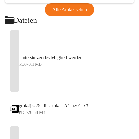
Alle Artikel sehen
Dateien
Unterstützendes Mitglied werden
PDF
•
0,1 MB
gmk-fjk-26_din-plakat_A1_rz01_x3
PDF
•
26,58 MB