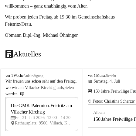
willkommen – ganz unabhängig vom Alter.
Wir proben jeden Freitag ab 19:30 im Gemeinschaftshaus 
Feistritz/Drau.
Obmann Dipl.-Ing. Michael Öhninger
Aktuelles
G
G
vor 1 Woche
vor 1 Monat
Ankündigung
Bericht
e
e
Wir freuen uns schon sehr auf den Freitag, 
📅 Samstag, 4. Juli
m
m
wo wir am Villacher Kirchtag aufspielen 
🚒 150 Jahre Freiwillige Fe
e
e
werden. 🎼
i
i
© Fotos: Christina Scherzer
n
n
Die GMK Paternion-Feistritz am 
31
d
d
Villacher Kirchtag
Album
JUL
e
e
Fr., 31. Juli 2026, 13:00 - 14:30
m
m
150 Jahre Freiwillige 
Rathausplatz, 9500, Villach, Kärnten, AUT
u
u
s
s