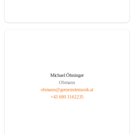
i
i
t
t
z
z
Michael Öhninger
Obmann
obmann@gemeindemusik.at
+43 680 3162235