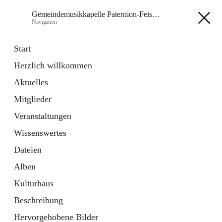
Gemeindemusikkapelle Paternion-Feistritz
Navigation
Gemeindemusikkapelle
Start
Paternion-Feistritz
Herzlich willkommen
Aktuelles
öffnet
Instagram
Mitglieder
in
Externe Webseite
neuem
Veranstaltungen
Tab
öffnet
Youtube
Wissenswertes
in
Externe Webseite
neuem
Dateien
Tab
Alben
Kulturhaus
Beschreibung
Hauptadresse
Hervorgehobene Bilder