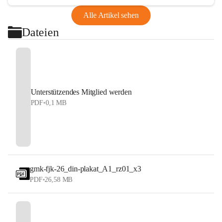
Alle Artikel sehen
Dateien
Unterstützendes Mitglied werden
PDF
•
0,1 MB
gmk-fjk-26_din-plakat_A1_rz01_x3
PDF
•
26,58 MB