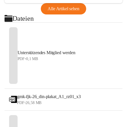
Alle Artikel sehen
Dateien
Unterstützendes Mitglied werden
PDF
•
0,1 MB
gmk-fjk-26_din-plakat_A1_rz01_x3
PDF
•
26,58 MB