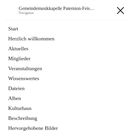
Gemeindemusikkapelle Paternion-Feistritz
Navigation
Gemeindemusikkapelle
Start
Paternion-Feistritz
Herzlich willkommen
Aktuelles
öffnet
Instagram
Mitglieder
in
Externe Webseite
neuem
Veranstaltungen
Tab
öffnet
Youtube
Wissenswertes
in
Externe Webseite
neuem
Dateien
Tab
Alben
Kulturhaus
Beschreibung
Hauptadresse
Hervorgehobene Bilder