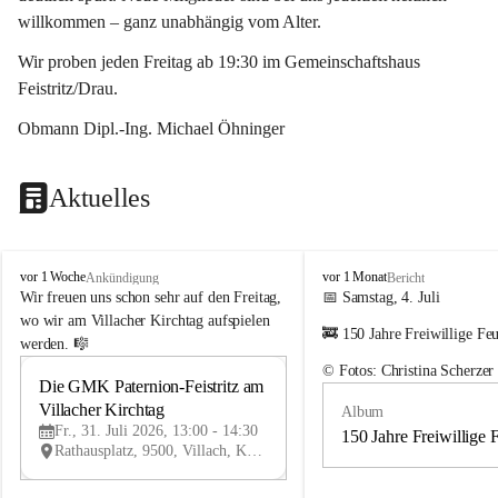
willkommen – ganz unabhängig vom Alter.
Wir proben jeden Freitag ab 19:30 im Gemeinschaftshaus 
Feistritz/Drau.
Obmann Dipl.-Ing. Michael Öhninger
Aktuelles
G
G
vor 1 Woche
vor 1 Monat
Ankündigung
Bericht
e
e
Wir freuen uns schon sehr auf den Freitag, 
📅 Samstag, 4. Juli
m
m
wo wir am Villacher Kirchtag aufspielen 
🚒 150 Jahre Freiwillige Fe
e
e
werden. 🎼
i
i
© Fotos: Christina Scherzer
n
n
Die GMK Paternion-Feistritz am 
31
d
d
Villacher Kirchtag
Album
JUL
e
e
Fr., 31. Juli 2026, 13:00 - 14:30
m
m
150 Jahre Freiwillige 
Rathausplatz, 9500, Villach, Kärnten, AUT
u
u
s
s