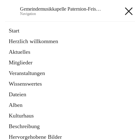
Gemeindemusikkapelle Paternion-Feistritz
Navigation
Gemeindemusikkapelle
Start
Paternion-Feistritz
Herzlich willkommen
Aktuelles
öffnet
Instagram
Mitglieder
in
Externe Webseite
neuem
Veranstaltungen
Tab
öffnet
Youtube
Wissenswertes
in
Externe Webseite
neuem
Dateien
Tab
Alben
Kulturhaus
Beschreibung
Hauptadresse
Hervorgehobene Bilder