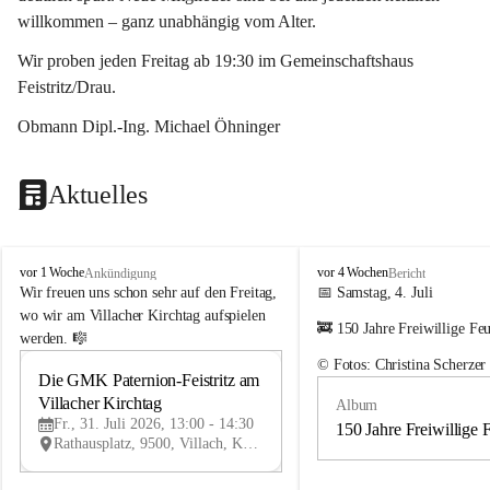
willkommen – ganz unabhängig vom Alter.
Wir proben jeden Freitag ab 19:30 im Gemeinschaftshaus 
Feistritz/Drau.
Obmann Dipl.-Ing. Michael Öhninger
Aktuelles
G
G
vor 1 Woche
vor 4 Wochen
Ankündigung
Bericht
e
e
Wir freuen uns schon sehr auf den Freitag, 
📅 Samstag, 4. Juli
m
m
wo wir am Villacher Kirchtag aufspielen 
🚒 150 Jahre Freiwillige Fe
e
e
werden. 🎼
i
i
© Fotos: Christina Scherzer
n
n
Die GMK Paternion-Feistritz am 
31
d
d
Villacher Kirchtag
Album
JUL
e
e
Fr., 31. Juli 2026, 13:00 - 14:30
m
m
150 Jahre Freiwillige 
Rathausplatz, 9500, Villach, Kärnten, AUT
u
u
s
s