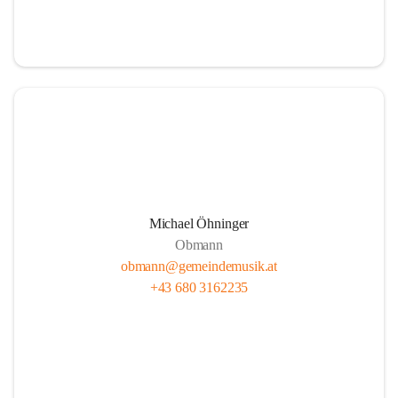
i
i
t
t
z
z
Michael Öhninger
Obmann
obmann@gemeindemusik.at
+43 680 3162235