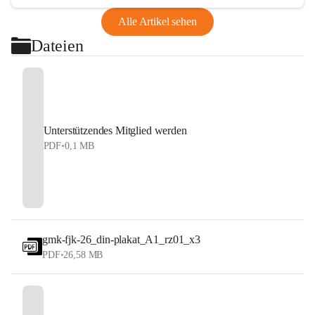
Alle Artikel sehen
Dateien
Unterstützendes Mitglied werden
PDF
•
0,1 MB
gmk-fjk-26_din-plakat_A1_rz01_x3
PDF
•
26,58 MB