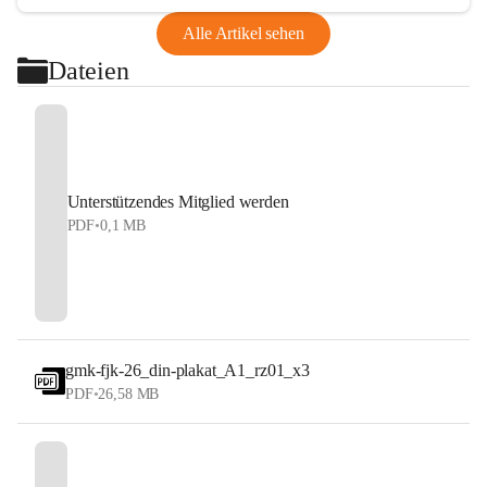
Alle Artikel sehen
Dateien
Unterstützendes Mitglied werden
PDF
•
0,1 MB
gmk-fjk-26_din-plakat_A1_rz01_x3
PDF
•
26,58 MB