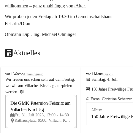
willkommen – ganz unabhängig vom Alter.
Wir proben jeden Freitag ab 19:30 im Gemeinschaftshaus 
Feistritz/Drau.
Obmann Dipl.-Ing. Michael Öhninger
Aktuelles
G
G
vor 1 Woche
vor 1 Monat
Ankündigung
Bericht
e
e
Wir freuen uns schon sehr auf den Freitag, 
📅 Samstag, 4. Juli
m
m
wo wir am Villacher Kirchtag aufspielen 
🚒 150 Jahre Freiwillige Fe
e
e
werden. 🎼
i
i
© Fotos: Christina Scherzer
n
n
Die GMK Paternion-Feistritz am 
31
d
d
Villacher Kirchtag
Album
JUL
e
e
Fr., 31. Juli 2026, 13:00 - 14:30
m
m
150 Jahre Freiwillige 
Rathausplatz, 9500, Villach, Kärnten, AUT
u
u
s
s