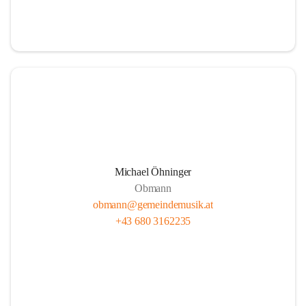
i
i
t
t
z
z
Michael Öhninger
Obmann
obmann@gemeindemusik.at
+43 680 3162235