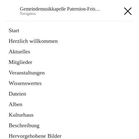
Gemeindemusikkapelle Paternion-Feistritz
Navigation
Gemeindemusikkapelle
Start
Paternion-Feistritz
Herzlich willkommen
Aktuelles
öffnet
Instagram
Mitglieder
in
Externe Webseite
neuem
Veranstaltungen
Tab
öffnet
Youtube
Wissenswertes
in
Externe Webseite
neuem
Dateien
Tab
Alben
Kulturhaus
Beschreibung
Hauptadresse
Hervorgehobene Bilder