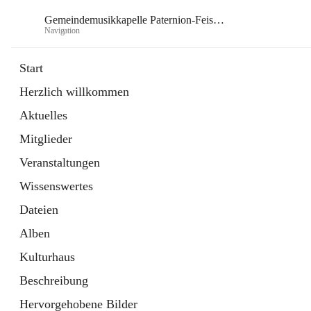
Gemeindemusikkapelle Paternion-Feistritz
Navigation
Gem
Start
Herzlich willkommen
öffnet
Instagram
Aktuelles
in
Externe Webseite
neuem
Mitglieder
Tab
öffnet
Youtube
in
Externe Webseite
Veranstaltungen
neuem
Tab
Wissenswertes
Dateien
Alben
Kulturhaus
Beschreibung
Hervorgehobene Bilder