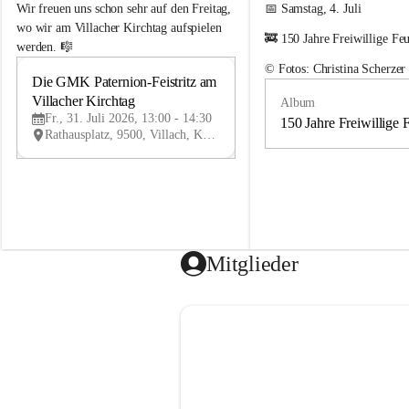
e
e
Wir freuen uns schon sehr auf den Freitag, 
📅 Samstag, 4. Juli
m
m
wo wir am Villacher Kirchtag aufspielen 
🚒 150 Jahre Freiwillige Fe
e
e
werden. 🎼
i
i
© Fotos: Christina Scherzer
n
n
Die GMK Paternion-Feistritz am 
31
d
d
Villacher Kirchtag
Album
JUL
e
e
Fr., 31. Juli 2026, 13:00 - 14:30
m
m
150 Jahre Freiwillige 
Rathausplatz, 9500, Villach, Kärnten, AUT
u
u
s
s
i
i
k
k
k
k
a
a
p
p
e
e
Mitglieder
l
l
l
l
e
e
P
P
a
a
t
t
e
e
r
r
n
n