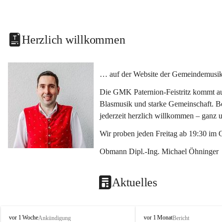
Herzlich willkommen
… auf der Website der Gemeindemusikka
Die GMK Paternion-Feistritz kommt aus
Blasmusik und starke Gemeinschaft. Bes
jederzeit herzlich willkommen – ganz 
Wir proben jeden Freitag ab 19:30 im 
Obmann Dipl.-Ing. Michael Öhninger
Aktuelles
G
G
vor 1 Woche
vor 1 Monat
Ankündigung
Bericht