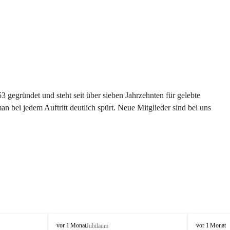
gegründet und steht seit über sieben Jahrzehnten für gelebte 
 bei jedem Auftritt deutlich spürt. Neue Mitglieder sind bei uns 
G
G
vor 1 Monat
vor 1 Monat
Jubiläum