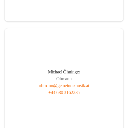
i
i
t
t
z
z
Michael Öhninger
Obmann
obmann@gemeindemusik.at
+43 680 3162235