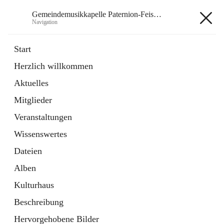
Gemeindemusikkapelle Paternion-Feistritz
Navigation
Gemeindemusikkapelle
Start
Paternion-Feistritz
Herzlich willkommen
Aktuelles
öffnet
Instagram
Mitglieder
in
Externe Webseite
neuem
Veranstaltungen
Tab
öffnet
Youtube
Wissenswertes
in
Externe Webseite
neuem
Dateien
Tab
Alben
Kulturhaus
Beschreibung
Hauptadresse
Hervorgehobene Bilder