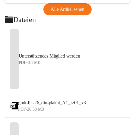
Alle Artikel sehen
Dateien
Unterstützendes Mitglied werden
PDF
•
0,1 MB
gmk-fjk-26_din-plakat_A1_rz01_x3
PDF
•
26,58 MB