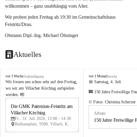
willkommen – ganz unabhängig vom Alter.
Wir proben jeden Freitag ab 19:30 im Gemeinschaftshaus 
Feistritz/Drau.
Obmann Dipl.-Ing. Michael Öhninger
Aktuelles
G
G
vor 1 Woche
vor 1 Monat
Ankündigung
Bericht
e
e
Wir freuen uns schon sehr auf den Freitag, 
📅 Samstag, 4. Juli
m
m
wo wir am Villacher Kirchtag aufspielen 
🚒 150 Jahre Freiwillige Fe
e
e
werden. 🎼
i
i
© Fotos: Christina Scherzer
n
n
Die GMK Paternion-Feistritz am 
31
d
d
Villacher Kirchtag
Album
JUL
e
e
Fr., 31. Juli 2026, 13:00 - 14:30
m
m
150 Jahre Freiwillige 
Rathausplatz, 9500, Villach, Kärnten, AUT
u
u
s
s