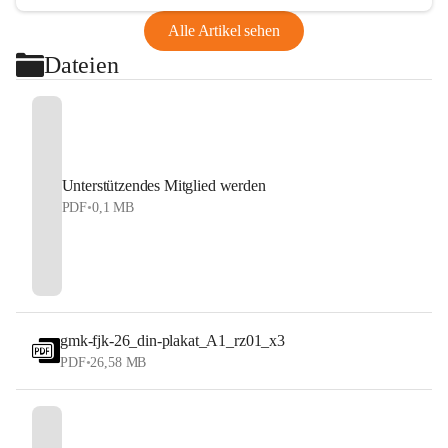
Alle Artikel sehen
Dateien
Unterstützendes Mitglied werden
PDF
•
0,1 MB
gmk-fjk-26_din-plakat_A1_rz01_x3
PDF
•
26,58 MB