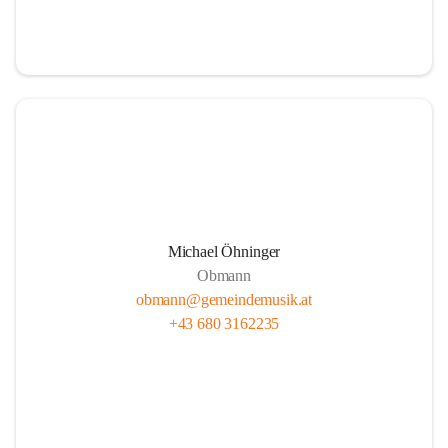
i
i
t
t
z
z
Michael Öhninger
Obmann
obmann@gemeindemusik.at
+43 680 3162235