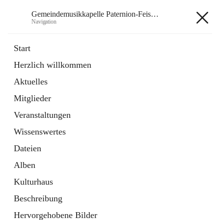
Gemeindemusikkapelle Paternion-Feistritz
Navigation
Gemeindemusikkapelle
Start
Paternion-Feistritz
Herzlich willkommen
Aktuelles
öffnet
Instagram
Mitglieder
in
Externe Webseite
neuem
Veranstaltungen
Tab
öffnet
Youtube
Wissenswertes
in
Externe Webseite
neuem
Dateien
Tab
Alben
Kulturhaus
Beschreibung
Hauptadresse
Hervorgehobene Bilder