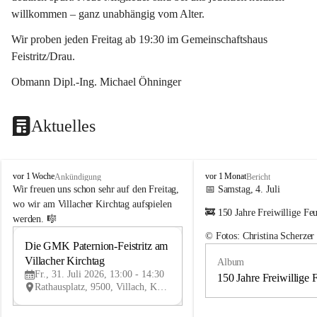
willkommen – ganz unabhängig vom Alter.
Wir proben jeden Freitag ab 19:30 im Gemeinschaftshaus 
Feistritz/Drau.
Obmann Dipl.-Ing. Michael Öhninger
Aktuelles
G
G
vor 1 Woche
vor 1 Monat
Ankündigung
Bericht
e
e
Wir freuen uns schon sehr auf den Freitag, 
📅 Samstag, 4. Juli
m
m
wo wir am Villacher Kirchtag aufspielen 
🚒 150 Jahre Freiwillige Fe
e
e
werden. 🎼
i
i
© Fotos: Christina Scherzer
n
n
Die GMK Paternion-Feistritz am 
31
d
d
Villacher Kirchtag
Album
JUL
e
e
Fr., 31. Juli 2026, 13:00 - 14:30
m
m
150 Jahre Freiwillige 
Rathausplatz, 9500, Villach, Kärnten, AUT
u
u
s
s