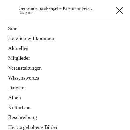
Gemeindemusikkapelle Paternion-Feistritz
Navigation
Gemeindemusikkapelle
Start
Paternion-Feistritz
Herzlich willkommen
Aktuelles
öffnet
Instagram
Mitglieder
in
Externe Webseite
neuem
Veranstaltungen
Tab
öffnet
Youtube
Wissenswertes
in
Externe Webseite
neuem
Dateien
Tab
Alben
Kulturhaus
Beschreibung
Hauptadresse
Hervorgehobene Bilder