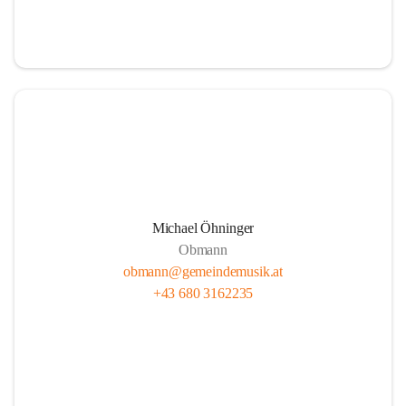
i
i
t
t
z
z
Michael Öhninger
Obmann
obmann@gemeindemusik.at
+43 680 3162235