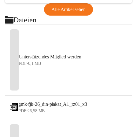
Alle Artikel sehen
Dateien
Unterstützendes Mitglied werden
PDF
•
0,1 MB
gmk-fjk-26_din-plakat_A1_rz01_x3
PDF
•
26,58 MB