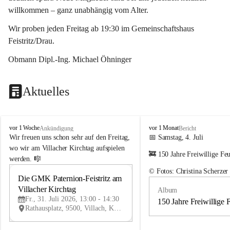
willkommen – ganz unabhängig vom Alter.
Wir proben jeden Freitag ab 19:30 im Gemeinschaftshaus 
Feistritz/Drau.
Obmann Dipl.-Ing. Michael Öhninger
Aktuelles
G
G
vor 1 Woche
vor 1 Monat
Ankündigung
Bericht
e
e
Wir freuen uns schon sehr auf den Freitag, 
📅 Samstag, 4. Juli
m
m
wo wir am Villacher Kirchtag aufspielen 
🚒 150 Jahre Freiwillige Fe
e
e
werden. 🎼
i
i
© Fotos: Christina Scherzer
n
n
Die GMK Paternion-Feistritz am 
31
d
d
Villacher Kirchtag
Album
JUL
e
e
Fr., 31. Juli 2026, 13:00 - 14:30
m
m
150 Jahre Freiwillige 
Rathausplatz, 9500, Villach, Kärnten, AUT
u
u
s
s