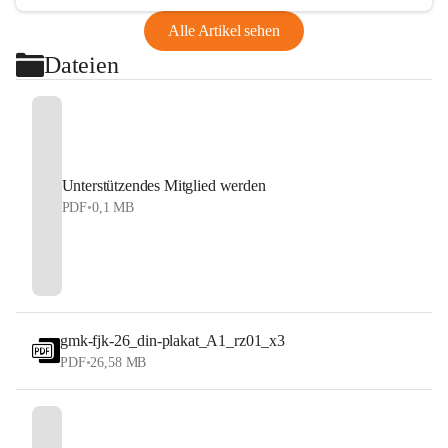
Alle Artikel sehen
Dateien
Unterstützendes Mitglied werden
PDF
•
0,1 MB
gmk-fjk-26_din-plakat_A1_rz01_x3
PDF
•
26,58 MB