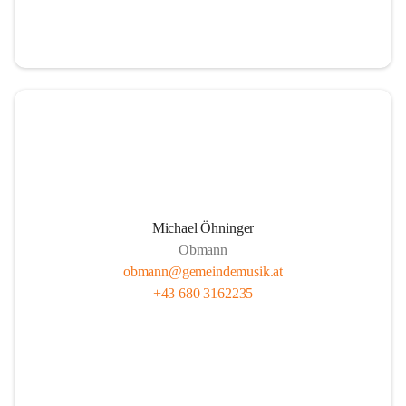
i
i
t
t
z
z
Michael Öhninger
Obmann
obmann@gemeindemusik.at
+43 680 3162235