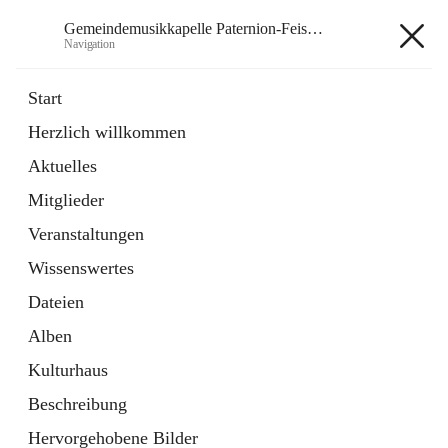
Gemeindemusikkapelle Paternion-Feistritz
Navigation
Gemeindemusikkapelle
Start
Paternion-Feistritz
Herzlich willkommen
Aktuelles
öffnet
Instagram
Mitglieder
in
Externe Webseite
neuem
Veranstaltungen
Tab
öffnet
Youtube
Wissenswertes
in
Externe Webseite
neuem
Dateien
Tab
Alben
Kulturhaus
Beschreibung
Hauptadresse
Hervorgehobene Bilder