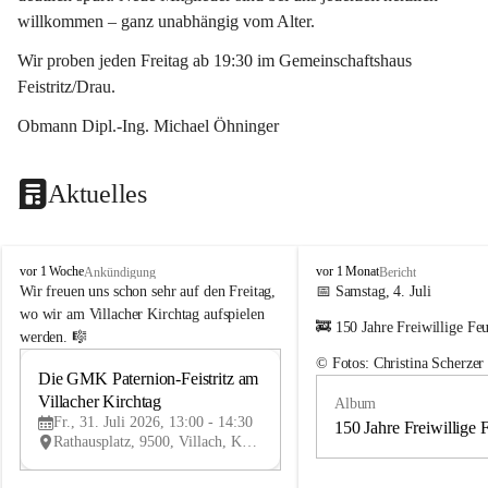
willkommen – ganz unabhängig vom Alter.
Wir proben jeden Freitag ab 19:30 im Gemeinschaftshaus 
Feistritz/Drau.
Obmann Dipl.-Ing. Michael Öhninger
Aktuelles
G
G
vor 1 Woche
vor 1 Monat
Ankündigung
Bericht
e
e
Wir freuen uns schon sehr auf den Freitag, 
📅 Samstag, 4. Juli
m
m
wo wir am Villacher Kirchtag aufspielen 
🚒 150 Jahre Freiwillige Fe
e
e
werden. 🎼
i
i
© Fotos: Christina Scherzer
n
n
Die GMK Paternion-Feistritz am 
31
d
d
Villacher Kirchtag
Album
JUL
e
e
Fr., 31. Juli 2026, 13:00 - 14:30
m
m
150 Jahre Freiwillige 
Rathausplatz, 9500, Villach, Kärnten, AUT
u
u
s
s