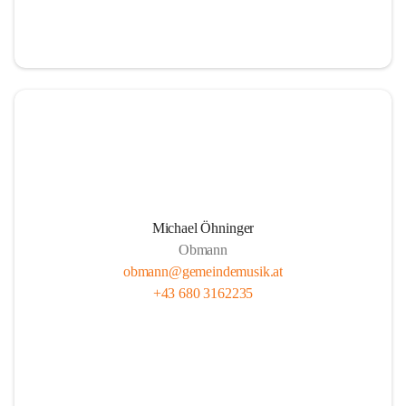
i
i
t
t
z
z
Michael Öhninger
Obmann
obmann@gemeindemusik.at
+43 680 3162235