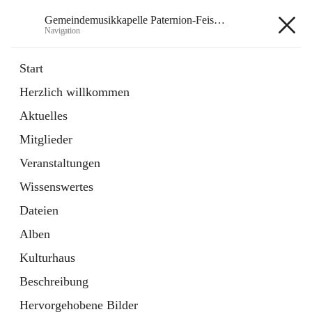
Gemeindemusikkapelle Paternion-Feistritz
Navigation
Gemeindemusikkapelle
Start
Paternion-Feistritz
Herzlich willkommen
Aktuelles
öffnet
Instagram
Mitglieder
in
Externe Webseite
neuem
Veranstaltungen
Tab
öffnet
Youtube
Wissenswertes
in
Externe Webseite
neuem
Dateien
Tab
Alben
Kulturhaus
Beschreibung
Hauptadresse
Hervorgehobene Bilder