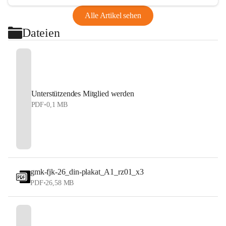
Alle Artikel sehen
Dateien
Unterstützendes Mitglied werden
PDF
•
0,1 MB
gmk-fjk-26_din-plakat_A1_rz01_x3
PDF
•
26,58 MB